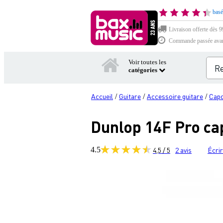
basé
Livraison offerte dès 99
Commande passée avant 
Voir toutes les
catégories
Accueil
Guitare
Accessoire guitare
Capo
/
/
/
Dunlop 14F Pro ca
4.5
4,5 / 5
2
avis
Écrir