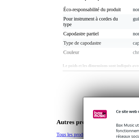
Éco-responsabilité du produit
non
Pour instrument à cordes du
gui
type
Capodastre partiel
no
Type de capodastre
cap
Couleur
chr
Le poids et les dimensions sont indiqués ave
Poids
25
(emballage inclus)
Dimensions
15,
(emballage inclus)
Caractéristiques
capodastre pour guitare classiqu
Ce site web 
pour guitare avec touche plate
entièrement réglable
Autres produits de Dunlop
Bax Music ut
fonctionneme
Tous les produits de Dunlop
réseaux socia