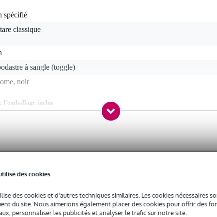
 spécifié
tare classique
n
odastre à sangle (toggle)
ome, noir
c l'emballage inclus
0 gr
0 x 4,0 x 2,0 cm
e
utilise des cookies
ilise des cookies et d'autres techniques similaires. Les cookies nécessaires 
nt du site. Nous aimerions également placer des cookies pour offrir des fon
ux, personnaliser les publicités et analyser le trafic sur notre site.