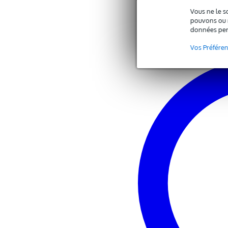
Vous ne le s
pouvons ou n
données per
Vos Préfére