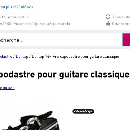
 sur plus de 29 065 avis
 €* / retours gratuits
30 jours sati
23:00, livraison sous 2 jours ouvrés (si en stock)
Garantie du m
dastre
Dunlop
Dunlop 14F Pro capodastre pour guitare classique
/
/
podastre pour guitare classique
e un avis