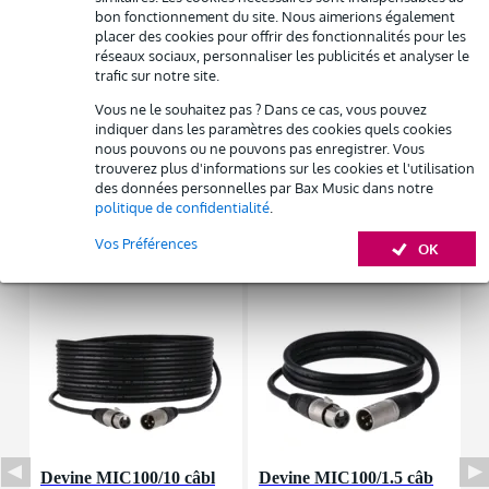
bon fonctionnement du site. Nous aimerions également
Possibilité d'acheter votre/vos produit(s) à un tarif réduit
Réponse en fréquence : 36 Hz - 110 Hz (- 3dB)
placer des cookies pour offrir des fonctionnalités pour les
Remplacement rapide par Bax Music en cas de défectuosité
réseaux sociaux, personnaliser les publicités et analyser le
Afficher toutes les caractéristiques du produit
trafic sur notre site.
Autres variantes (4)
Louez ce produit
Vous ne le souhaitez pas ? Dans ce cas, vous pouvez
indiquer dans les paramètres des cookies quels cookies
nous pouvons ou ne pouvons pas enregistrer. Vous
trouverez plus d'informations sur les cookies et l'utilisation
des données personnelles par Bax Music dans notre
politique de confidentialité
.
Accessoires (17)
Vos Préférences
OK
Devine MIC100/10 câbl
Devine MIC100/1.5 câb
D