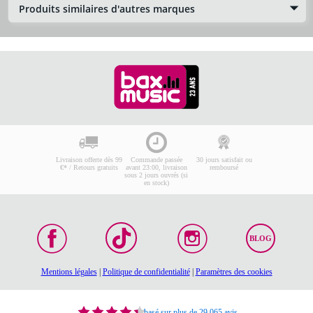
Produits similaires d'autres marques
Livraison offerte dès 99
Commande passée
30 jours satisfait ou
€* / Retours gratuits
avant 23:00, livraison
remboursé
sous 2 jours ouvrés (si
en stock)
BLOG
Mentions légales
|
Politique de confidentialité
|
Paramètres des cookies
basé sur plus de 29 065 avis