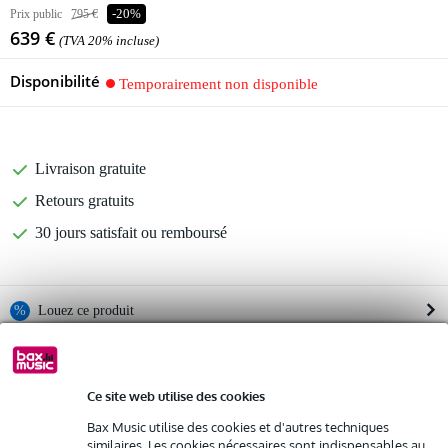
Prix public
795 €
-20%
639 €
(TVA 20% incluse)
Disponibilité
Temporairement non disponible
Livraison gratuite
Retours gratuits
30 jours satisfait ou remboursé
%
Louez ce produit
Informations
Louez ce produit à partir de 46 € par mois
Location de plusieurs produits à la fois : min. 300 € et max.
Ce site web utilise des cookies
caisson de basse actif
2 500 €
gratuite
transducteur bas : woofer de 305 mm (12 pouces) ; bobine mobile
Livraison à domicile
Bax Music utilise des cookies et d'autres techniques
haute température de 76,2 mm (3 pouces)
similaires. Les cookies nécessaires sont indispensables au
Résiliation possible du contrat après 4 mois