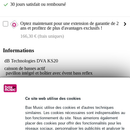
30 jours satisfait ou remboursé
Optez maintenant pour une extension de garantie de 2
ans et profitez de plus d'avantages exclusifs !
166,30 € (frais uniques)
Informations
dB Technologies DVA KS20
caisson de basses actif
pavillon intégré et boîtier avec évent bass reflex
woofer : 2x 18" (bobine 4")
omnidirectionnel
ampli
Ce site web utilise des cookies
2x DigiPro G3 de classe D
Bax Music utilise des cookies et d'autres techniques
puissance : 1 800 W (RMS), 3 600 W (crête)
similaires. Les cookies nécessaires sont indispensables au
refroidissement par convection
bon fonctionnement du site. Nous aimerions également
placer des cookies pour offrir des fonctionnalités pour les
Afficher toutes les caractéristiques du produit
réseaux sociaux, personnaliser les publicités et analyser le