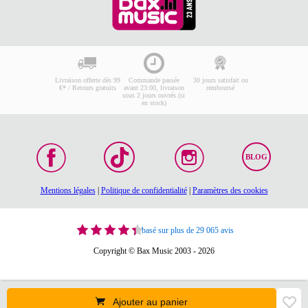
Livraison offerte dès 99
Commande passée
30 jours satisfait ou
€* / Retours gratuits
avant 23:00, livraison
remboursé
sous 2 jours ouvrés (si
en stock)
BLOG
Mentions légales
|
Politique de confidentialité
|
Paramètres des cookies
basé sur plus de 29 065 avis
Copyright © Bax Music 2003 - 2026
Ajouter au panier