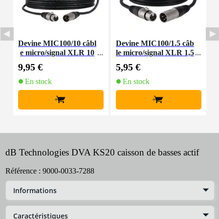
Devine MIC100/10 câbl
Devine MIC100/1.5 câb
D
e micro/signal XLR 10
le micro/signal XLR 1,5
m
m
mètre
9,95 €
5,95 €
8
En stock
En stock
+
+
dB Technologies DVA KS20 caisson de basses actif
Référence :
9000-0033-7288
Informations
Caractéristiques