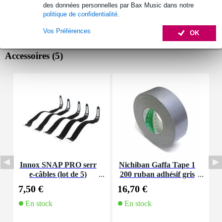
des données personnelles par Bax Music dans notre
politique de confidentialité
.
Vos Préférences
OK
Accessoires (5)
Innox SNAP PRO serr
Nichiban Gaffa Tape 1
S
e-câbles (lot de 5)
200 ruban adhésif gris
50mm / 50m
7,50 €
16,70 €
7
En stock
En stock
E
f