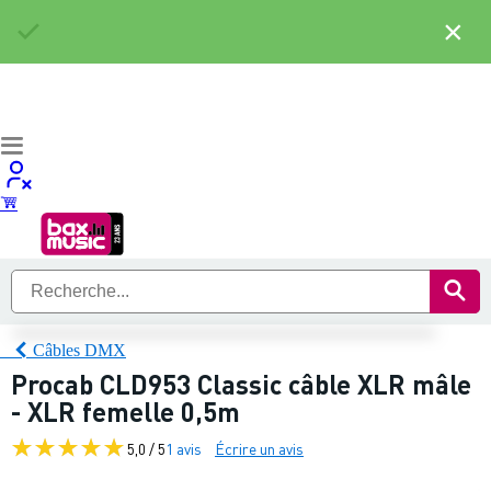
×
Câbles DMX
Procab CLD953 Classic câble XLR mâle
- XLR femelle 0,5m
5,0 / 5
1 avis
Écrire un avis