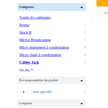
Catégories
C
Toutes les catégories
Promo
2
Stock B
5
Micros Broadcasting
3
Micro instrument à condensateur
8
Micro chant à condensateur
6
Câbles Jack
2
Voir plus
Éco-responsabilité du produit
non spécifié
2
Longueur