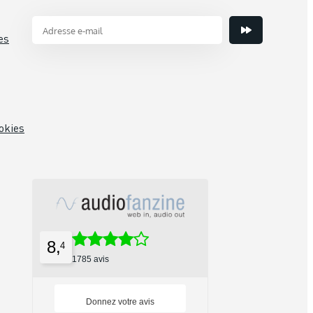
es
okies
8,
4
1785 avis
Donnez votre avis