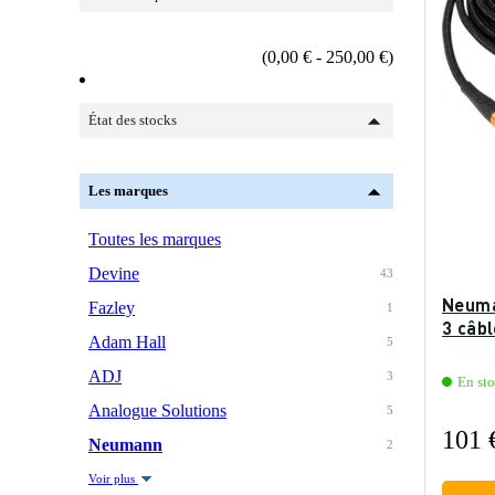
(0,00 € - 250,00 €)
État des stocks
Les marques
Toutes les marques
Devine
43
Neuma
Fazley
1
3 câb
Adam Hall
5
ADJ
3
En sto
Analogue Solutions
5
101 
Neumann
2
Voir plus