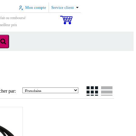
Mon compte
Service client
sfait ou remboursé
eilleur prix
cher par: