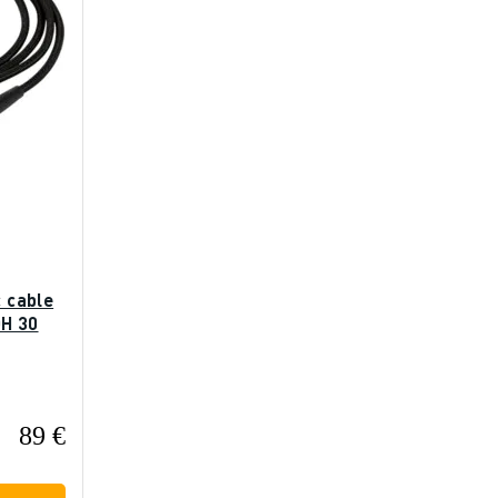
 cable
DH 30
89 €