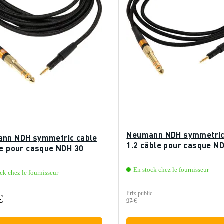
Neumann NDH symmetric
nn NDH symmetric cable
1.2 câble pour casque N
le pour casque NDH 30
En stock chez le fournisseur
ck chez le fournisseur
Prix public
€
97 €