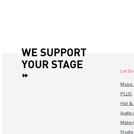
WE SUPPORT
YOUR STAGE
CATÉG
Music 
PLUS
Hot &
Audio 
Materi
Studio