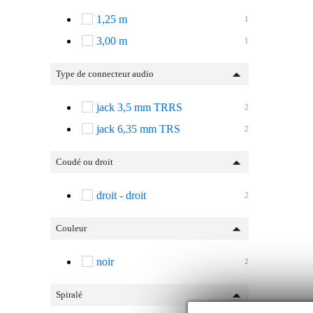
1,25 m
1
3,00 m
1
Type de connecteur audio
jack 3,5 mm TRRS
2
jack 6,35 mm TRS
2
Coudé ou droit
droit - droit
2
Couleur
noir
2
Spiralé