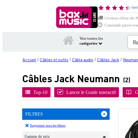
basé
Livraison offerte dès 99
Commande passée avant 
Voir toutes les
catégories
Accueil
Câbles et outils
Câble audio
Câbles Jack
Neuman
/
/
/
/
Câbles Jack Neumann
(2)
Top-10
Lancer le Guide interactif
G
FILTRES
Supprimer tous les filtres
Gamme de prix