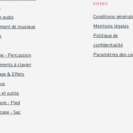
DIVERS
s
Conditions général
 audio
Mentions légales
ument de musique
Politique de
e
confidentialité
Paramètres des co
ie - Percussion
ments à clavier
age & Effets
aux
 et outils
ure - Pied
 case - Sac