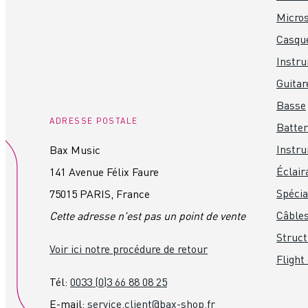
Micro
Casque
Instr
Guitar
Basse
ADRESSE POSTALE
Batter
Instru
Bax Music
Éclair
141 Avenue Félix Faure
Spéci
75015 PARIS, France
Câbles
Cette adresse n'est pas un point de vente
Struct
Voir ici notre procédure de retour
Flight
Tél:
0033 (0)3 66 88 08 25
E-mail:
service.client@bax-shop.fr