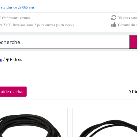
 sur plus de 29 065 avis
 €* / retours gratuits
30 jours sati
23:00, livraison sous 2 jours ouvrés (si en stock)
Garantie du m
n
Filtres
/
uide d'achat
Affi