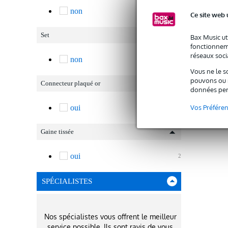
non
2
Ce site web 
Set
Bax Music ut
fonctionneme
réseaux socia
non
2
Vous ne le s
pouvons ou n
Connecteur plaqué or
données per
Vos Préfére
oui
2
Gaine tissée
oui
2
SPÉCIALISTES
Nos spécialistes vous offrent le meilleur
service possible. Ils sont ravis de vous