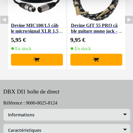
Devine MIC100/1.5 câb
Devine GIT 55 PRO câ
D
le micro/signal XLR 1,5
ble guitare mono jack -
mètre
jack coudé (5,5 m)
6
5,95 €
9,95 €
2
En stock
En stock
+
+
DBX DI1 boîte de direct
Référence :
9000-0025-8124
Informations
Caractéristiques