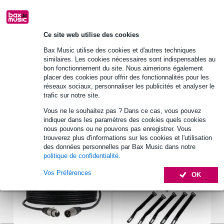
Informations
Ce site web utilise des cookies
matériau : époxy
Bax Music utilise des cookies et d'autres techniques
dimensions_mm : 227 x 182 mm
similaires. Les cookies nécessaires sont indispensables au
autres caractéristiques : Circuit imprimé universel pour filtres
bon fonctionnement du site. Nous aimerions également
répartiteurs de 2 à 4 voies ; couche de cuivre très épaisse ;
placer des cookies pour offrir des fonctionnalités pour les
possibilité de compensation d'impédance et de réduction de niveau.
réseaux sociaux, personnaliser les publicités et analyser le
trafic sur notre site.
Afficher toutes les caractéristiques du produit
Vous ne le souhaitez pas ? Dans ce cas, vous pouvez
indiquer dans les paramètres des cookies quels cookies
Accessoires (7)
nous pouvons ou ne pouvons pas enregistrer. Vous
trouverez plus d'informations sur les cookies et l'utilisation
des données personnelles par Bax Music dans notre
politique de confidentialité
.
Vos Préférences
OK