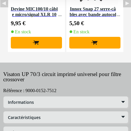
Devine MIC100/10 câbl
Innox Snap 27 serre-câ
e micro/signal XLR 10
bles avec bande autocol
K
m
lante
9,95 €
5,50 €
9
En stock
En stock
+
+
Visaton UP 70/3 circuit imprimé universel pour filtre
crossover
Référence :
9000-0152-7512
Informations
Caractéristiques