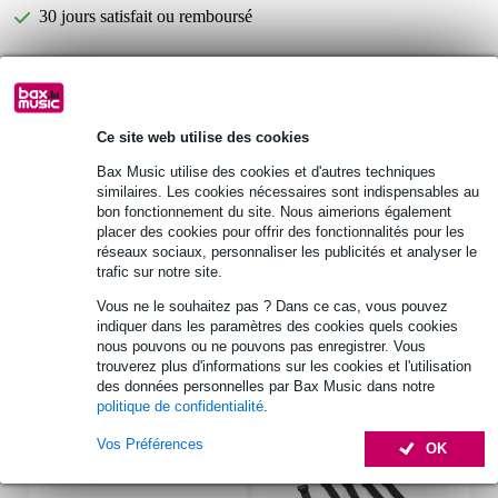
30 jours satisfait ou remboursé
Optez maintenant pour une extension de garantie de 2
ans et profitez de plus d'avantages exclusifs !
Ce site web utilise des cookies
8,45 € (frais uniques)
Bax Music utilise des cookies et d'autres techniques
Informations
similaires. Les cookies nécessaires sont indispensables au
bon fonctionnement du site. Nous aimerions également
matériau : bois de hêtre
placer des cookies pour offrir des fonctionnalités pour les
réseaux sociaux, personnaliser les publicités et analyser le
le kit contient : un grand cône pour le woofer, un petit cône pour le
trafic sur notre site.
tweeter
Vous ne le souhaitez pas ? Dans ce cas, vous pouvez
convient pour : FONTANA, FONTANELLA SAT
indiquer dans les paramètres des cookies quels cookies
Afficher toutes les caractéristiques du produit
nous pouvons ou ne pouvons pas enregistrer. Vous
trouverez plus d'informations sur les cookies et l'utilisation
des données personnelles par Bax Music dans notre
Accessoires (7)
politique de confidentialité
.
Vos Préférences
OK