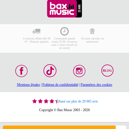
Livraison offerte dès 99
Commande passée
30 jours satisfait ou
€* / Retours gratuits
avant 23:00, livraison
remboursé
sous 2 jours ouvrés (si
en stock)
BLOG
Mentions légales
|
Politique de confidentialité
|
Paramètres des cookies
basé sur plus de 29 065 avis
Copyright © Bax Music 2003 - 2026