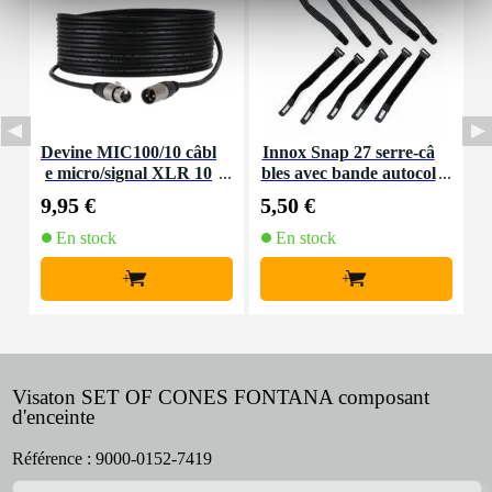
Devine MIC100/10 câbl
Innox Snap 27 serre-câ
e micro/signal XLR 10
bles avec bande autocol
K
m
lante
9,95 €
5,50 €
9
En stock
En stock
+
+
Visaton SET OF CONES FONTANA composant
d'enceinte
Référence :
9000-0152-7419