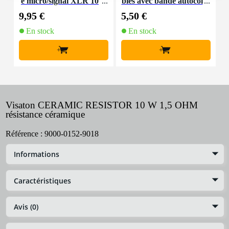
e micro/signal XLR 10
bles avec bande autocol
K
m
lante
9,95 €
5,50 €
9
En stock
En stock
+
+
Visaton CERAMIC RESISTOR 10 W 1,5 OHM
résistance céramique
Référence :
9000-0152-9018
Informations
Caractéristiques
Avis (0)