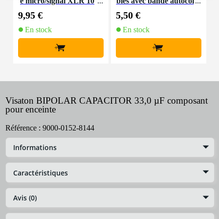
e micro/signal XLR 10
bles avec bande autocol
K
m
lante
9,95 €
5,50 €
9
En stock
En stock
+
+
Visaton BIPOLAR CAPACITOR 33,0 µF composant
pour enceinte
Référence :
9000-0152-8144
Informations
Caractéristiques
Avis (0)