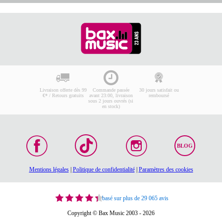
Livraison offerte dès 99
Commande passée
30 jours satisfait ou
€* / Retours gratuits
avant 23:00, livraison
remboursé
sous 2 jours ouvrés (si
en stock)
BLOG
Mentions légales
|
Politique de confidentialité
|
Paramètres des cookies
basé sur plus de 29 065 avis
Copyright © Bax Music 2003 - 2026