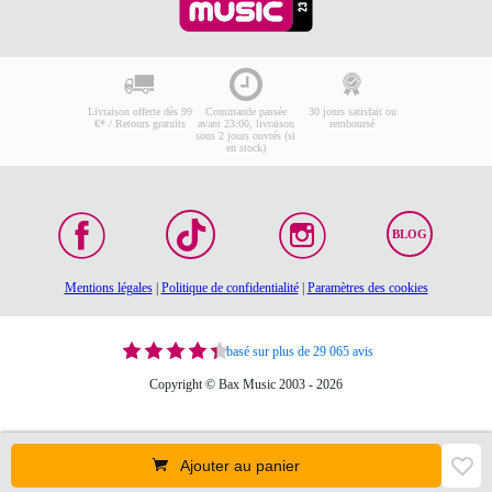
Livraison offerte dès 99
Commande passée
30 jours satisfait ou
€* / Retours gratuits
avant 23:00, livraison
remboursé
sous 2 jours ouvrés (si
en stock)
BLOG
Mentions légales
|
Politique de confidentialité
|
Paramètres des cookies
basé sur plus de 29 065 avis
Copyright © Bax Music 2003 - 2026
Ajouter au panier