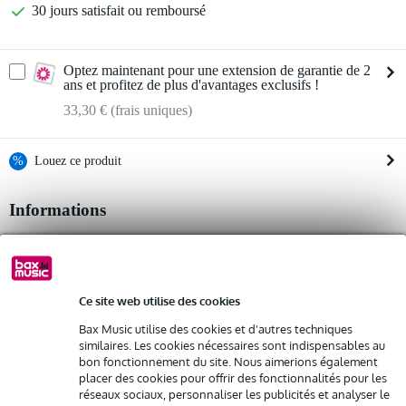
30 jours satisfait ou remboursé
Optez maintenant pour une extension de garantie de 2
ans et profitez de plus d'avantages exclusifs !
33,30 € (frais uniques)
%
Louez ce produit
Informations
Louez ce produit à partir de 48 € par mois
Location de plusieurs produits à la fois : min. 300 € et max.
récepteur radio à ondes courtes
2 500 €
gratuite
couleur : marron
Livraison à domicile
Résiliation possible du contrat après 4 mois
radio :
Ce site web utilise des cookies
Possibilité d'acheter votre/vos produit(s) à un tarif réduit
zone de réception : mondiale
Remplacement rapide par Bax Music en cas de défectuosité
plage de fréquences : 3-40 MHz
Bax Music utilise des cookies et d'autres techniques
similaires. Les cookies nécessaires sont indispensables au
puissance de sortie : 5 watts
bon fonctionnement du site. Nous aimerions également
Louez ce produit
placer des cookies pour offrir des fonctionnalités pour les
Afficher toutes les caractéristiques du produit
réseaux sociaux, personnaliser les publicités et analyser le