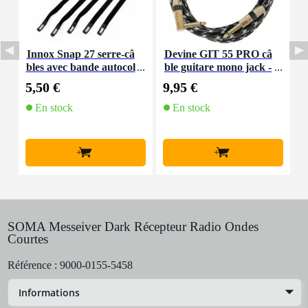
Innox Snap 27 serre-câ
Devine GIT 55 PRO câ
D
bles avec bande autocol
ble guitare mono jack -
n
lante
jack coudé (5,5 m)
5,50 €
9,95 €
6
En stock
En stock
+
+
SOMA Messeiver Dark Récepteur Radio Ondes
Courtes
Référence :
9000-0155-5458
Informations