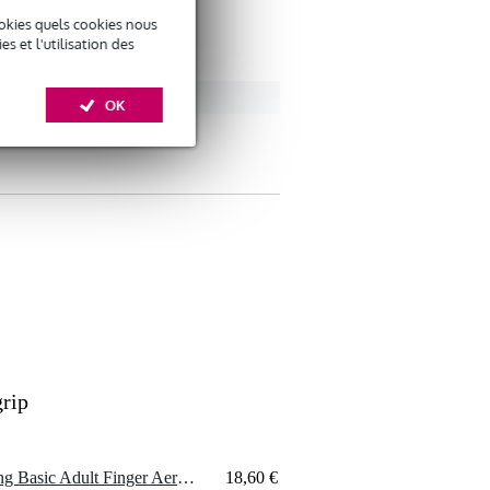
okies quels cookies nous
 et l'utilisation des
OK
grip
1 x Alfreds Music Publishing Basic Adult Finger Aerobics Level 1 livre de piano
18,60 €