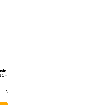
asic
l 1 +
31,40 €