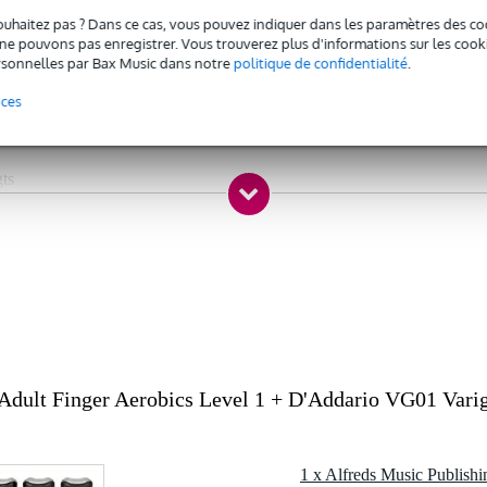
ouhaitez pas ? Dans ce cas, vous pouvez indiquer dans les paramètres des co
c l'emballage inclus
e pouvons pas enregistrer. Vous trouverez plus d'informations sur les cookies
sonnelles par Bax Music dans notre
politique de confidentialité
.
0 gr
5 x 12,0 x 3,0 cm
nces
gts
les doigts
s et l’avant bras
 Adult Finger Aerobics Level 1 + D'Addario VG01 Vari