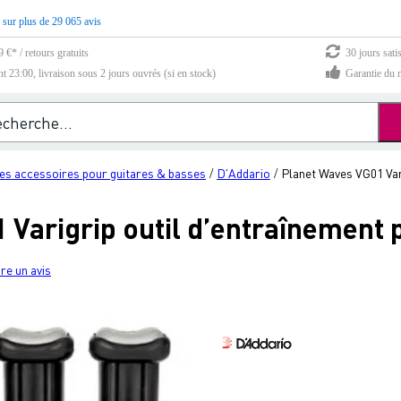
 sur plus de 29 065 avis
 €* / retours gratuits
30 jours sati
23:00, livraison sous 2 jours ouvrés (si en stock)
Garantie du m
es accessoires pour guitares & basses
D'Addario
Planet Waves VG01 Vari
/
/
Varigrip outil d’entraînement p
re un avis