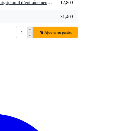
1 x Planet Waves VG01 Varigrip outil d’entraînement pour les doigts
12,80 €
31,40 €
+
Ajouter au panier
-