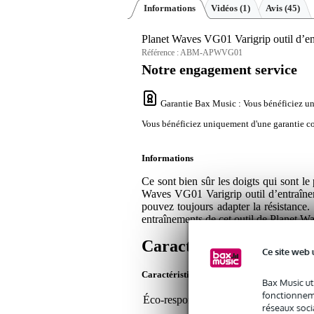
Informations
Vidéos (1)
Avis
(45)
Planet Waves VG01 Varigrip outil d’en
Référence :
ABM-APWVG01
Notre engagement service
Garantie Bax Music
: Vous bénéficiez un
Vous bénéficiez uniquement d'une garantie con
Informations
Ce sont bien sûr les doigts qui sont l
Waves VG01 Varigrip outil d’entraîneme
pouvez toujours adapter la résistance.
entraînements de cet outil de Planet W
Caractéristiques
Ce site web 
Caractéristiques du produit
Bax Music ut
fonctionneme
Éco-responsabilité du produit
non
réseaux socia