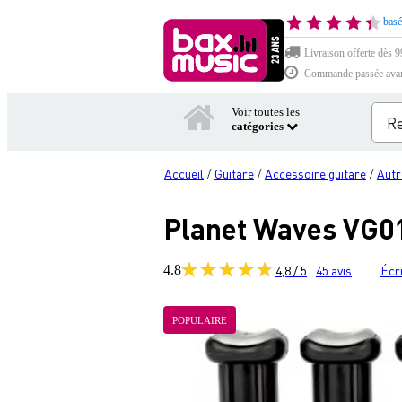
basé
Livraison offerte dès 99
Commande passée avant 
Voir toutes les
catégories
Accueil
Guitare
Accessoire guitare
Autr
/
/
/
Planet Waves VG01 
4.8
4,8 / 5
45
avis
Écri
POPULAIRE