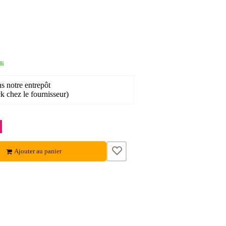
di
ns notre entrepôt
ck chez le fournisseur)
Ajouter au panier