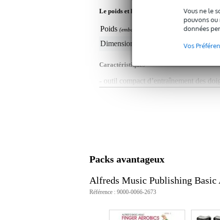
Vous ne le s
Le poids et les dimensions sont indiqués ave
pouvons ou n
données per
Poids
10
(emballage inclus)
Dimensions
18,
(emballage inclus)
Vos Préfére
Caractéristiques
- outil compact d’entraînement des doi
- pour l'échauffement ou pour muscler 
- design ergonomique
- résistance/dureté réglable par doigt
- idéal pour muscler les doigts, les main
Packs avantageux
Alfreds Music Publishing Basic
Référence : 9000-0066-2673