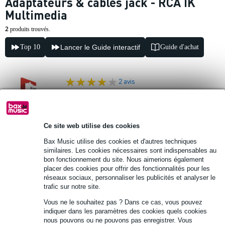
Adaptateurs & câbles jack - RCA IK
Multimedia
2
produits trouvés.
Top 10
Lancer le Guide interactif
Guide d'achat
2 avis
IK Multimedia iLine IP-ILINE-RCAS-IN 3.5
mm jack - 2x RCA 1.5 m
Ce site web utilise des cookies
36 €
Bax Music utilise des cookies et d'autres techniques
Prix public
49 €
-10% AVEC
similaires. Les cookies nécessaires sont indispensables au
CODE EXTRA10
En stock
bon fonctionnement du site. Nous aimerions également
placer des cookies pour offrir des fonctionnalités pour les
réseaux sociaux, personnaliser les publicités et analyser le
Ajouter au panier
trafic sur notre site.
Vous ne le souhaitez pas ? Dans ce cas, vous pouvez
1 avis
indiquer dans les paramètres des cookies quels cookies
nous pouvons ou ne pouvons pas enregistrer. Vous