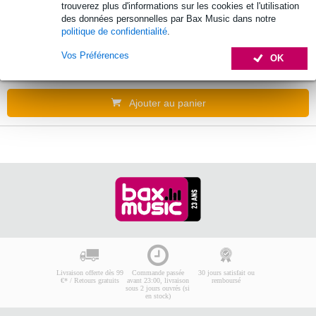
trouverez plus d'informations sur les cookies et l'utilisation
IK Multimedia iLine Mobile Music Cable Kit
des données personnelles par Bax Music dans notre
politique de confidentialité
.
72 €
Prix public
114 €
Vos Préférences
OK
Délai de réapprovisionnement inconnu
Ajouter au panier
Livraison offerte dès 99
Commande passée
30 jours satisfait ou
€* / Retours gratuits
avant 23:00, livraison
remboursé
sous 2 jours ouvrés (si
en stock)