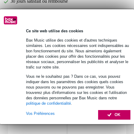
30 jours satisfait ou remboursé
Devine ADA138 adaptateur XLR
Vous n'êtes pas sûr si le
mâle - XLR mâle
vous convient ?
Ce site web utilise des cookies
Démarrer la vérification
Bax Music utilise des cookies et d'autres techniques
similaires. Les cookies nécessaires sont indispensables au
bon fonctionnement du site. Nous aimerions également
Informations
placer des cookies pour offrir des fonctionnalités pour les
réseaux sociaux, personnaliser les publicités et analyser le
trafic sur notre site.
adaptateur XLR mâle - XLR mâle
fiches symétriques
Vous ne le souhaitez pas ? Dans ce cas, vous pouvez
indiquer dans les paramètres des cookies quels cookies
idéal pour les solutions créatives
nous pouvons ou ne pouvons pas enregistrer. Vous
Afficher toutes les caractéristiques du produit
trouverez plus d'informations sur les cookies et l'utilisation
des données personnelles par Bax Music dans notre
politique de confidentialité
.
Accessoires (6)
Vos Préférences
OK