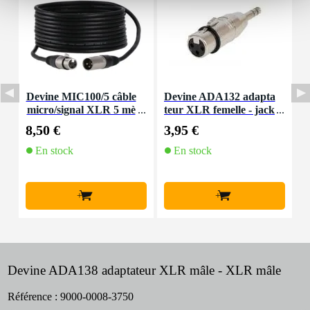
Devine MIC100/5 câble
Devine ADA132 adapta
D
micro/signal XLR 5 mè
teur XLR femelle - jack
tres
stéréo mâle
8,50 €
3,95 €
4
En stock
En stock
+
+
Devine ADA138 adaptateur XLR mâle - XLR mâle
Référence :
9000-0008-3750