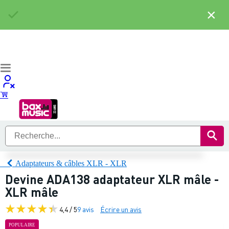
×
Adaptateurs & câbles XLR - XLR
Devine ADA138 adaptateur XLR mâle -
XLR mâle
4,4 / 5
9 avis
Écrire un avis
POPULAIRE