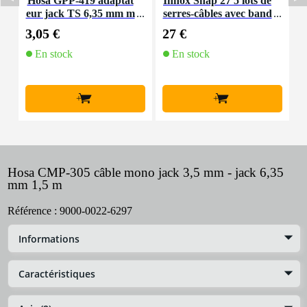
Hosa GPP-419 adaptat
Innox Snap 27 5 lots de
S
eur jack TS 6,35 mm m
serres-câbles avec band
u
ono - jack TRS 6,35 m
e autocollante 10x 27 c
3,05 €
27 €
4
m stéréo
m
En stock
En stock
E
f
+
+
Hosa CMP-305 câble mono jack 3,5 mm - jack 6,35
mm 1,5 m
Référence :
9000-0022-6297
Informations
Caractéristiques