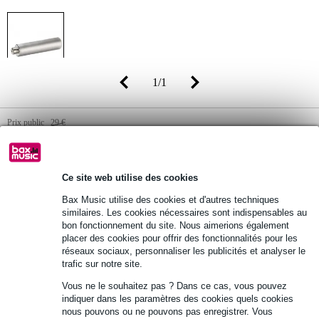
1
/
1
Prix public
29 €
22,90 €
(TVA 20% incluse)
Disponibilité
En stock chez le fournisseur
Ce site web utilise des cookies
Bax Music utilise des cookies et d'autres techniques
similaires. Les cookies nécessaires sont indispensables au
Ajouter au panier
bon fonctionnement du site. Nous aimerions également
placer des cookies pour offrir des fonctionnalités pour les
réseaux sociaux, personnaliser les publicités et analyser le
trafic sur notre site.
Commande avant 23:00 = dans un délai d'environ 8 jours
Vous ne le souhaitez pas ? Dans ce cas, vous pouvez
ouvrables à domicile
indiquer dans les paramètres des cookies quels cookies
nous pouvons ou ne pouvons pas enregistrer. Vous
Retours gratuits