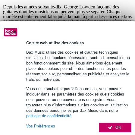
Depuis les années soixante-dix, George Lowden façonne des
guitares dont les musiciens ne peuvent plus se séparer. Chaque
modèle est entièrement fabriqué à la main à partir d'essences de bois
de premier choix, rigoureusement sélectionnées pour leur résonance
et leur caractère unique. Le résultat ? Un son immédiat, chaleureux,
ouvert et d'une incroyable richesse harmonique. Que vous soyez
adepte du fingerstyle ou du strumming, une Lowden réagit
instantanément à la moindre nuance de votre jeu.
Ce site web utilise des cookies
Bax Music utilise des cookies et d'autres techniques
similaires. Les cookies nécessaires sont indispensables au
bon fonctionnement du site. Nous aimerions également
placer des cookies pour offrir des fonctionnalités pour les
réseaux sociaux, personnaliser les publicités et analyser le
trafic sur notre site.
Vous ne le souhaitez pas ? Dans ce cas, vous pouvez
indiquer dans les paramètres des cookies quels cookies
nous pouvons ou ne pouvons pas enregistrer. Vous
trouverez plus d'informations sur les cookies et l'utilisation
des données personnelles par Bax Music dans notre
politique de confidentialité
.
Vos Préférences
OK