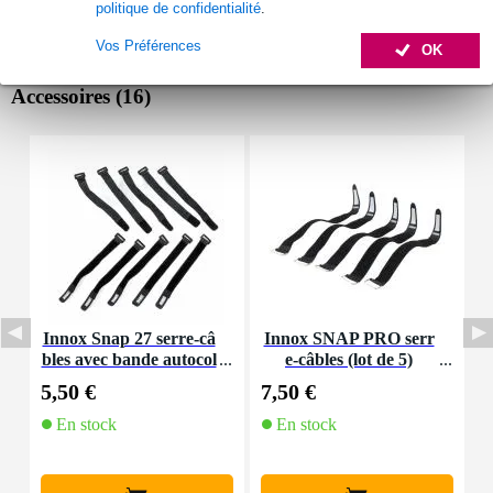
politique de confidentialité
.
Vos Préférences
OK
Accessoires (16)
Innox Snap 27 serre-câ
Innox SNAP PRO serr
bles avec bande autocol
e-câbles (lot de 5)
K
lante
5,50 €
7,50 €
9
En stock
En stock