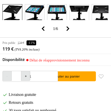
1
/
6
Prix public
134 €
-11%
119 €
(TVA 20% incluse)
Disponibilité
Délai de réapprovisionnement inconnu
Ajouter au panier
Livraison gratuite
Retours gratuits
30 jours satisfait ou remboursé