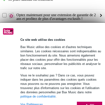
Optez maintenant pour une extension de garantie de 2
ans et profitez de plus d'avantages exclusifs !
5,95 € (frais uniques)
Informations
Ce site web utilise des cookies
support Pioneer DJC-STS1
Bax Music utilise des cookies et d'autres techniques
conçu pour contrôleur/ordinateur portable
similaires. Les cookies nécessaires sont indispensables au
bon fonctionnement du site. Nous aimerions également
compatible avec les modèles suivants :
placer des cookies pour offrir des fonctionnalités pour les
DDJ-XP1
réseaux sociaux, personnaliser les publicités et analyser le
TORAIZ SP 16
trafic sur notre site.
RMX-1000
Vous ne le souhaitez pas ? Dans ce cas, vous pouvez
indiquer dans les paramètres des cookies quels cookies
Afficher toutes les caractéristiques du produit
nous pouvons ou ne pouvons pas enregistrer. Vous
trouverez plus d'informations sur les cookies et l'utilisation
Autres variantes (4)
des données personnelles par Bax Music dans notre
politique de confidentialité
.
Vos Préférences