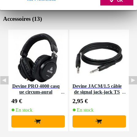
OK
Accessoires (13)
Devine PRO 4000 casq
Devine JACM/1.5 câble
ue circum-aural
de signal jack-jack TS
6,35 mm mono 1,5 mètr
6
49 €
2,95 €
6
e
En stock
En stock
+
+