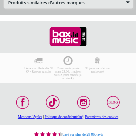
Produits similaires d'autres marques
Livraison offerte dès 99
Commande passée
30 jours satisfait ou
€* / Retours gratuits
avant 23:00, livraison
remboursé
sous 2 jours ouvrés (si
en stock)
BLOG
Mentions légales
|
Politique de confidentialité
|
Paramètres des cookies
basé sur plus de 29 065 avis