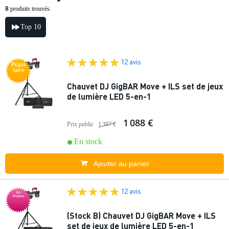
8
produits trouvés.
Top 10
12 avis
Popu
laire
Chauvet DJ GigBAR Move + ILS set de jeux
de lumière LED 5-en-1
1 088 €
Prix public
1 387 €
En stock
Ajouter au panier
12 avis
En
Promo
(Stock B) Chauvet DJ GigBAR Move + ILS
set de jeux de lumière LED 5-en-1