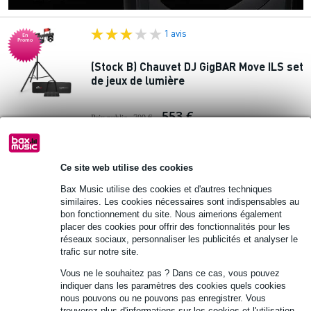
1 avis
En
Promo
(Stock B) Chauvet DJ GigBAR Move ILS set
de jeux de lumière
553 €
Prix public
709 €
-10% AVEC
CODE EXTRA10
En stock
Ce site web utilise des cookies
Ajouter au panier
Bax Music utilise des cookies et d'autres techniques
similaires. Les cookies nécessaires sont indispensables au
1 avis
bon fonctionnement du site. Nous aimerions également
placer des cookies pour offrir des fonctionnalités pour les
réseaux sociaux, personnaliser les publicités et analyser le
Chauvet DJ GigBAR Move ILS set de jeux
trafic sur notre site.
de lumière
Vous ne le souhaitez pas ? Dans ce cas, vous pouvez
indiquer dans les paramètres des cookies quels cookies
709 €
Prix public
1 040 €
nous pouvons ou ne pouvons pas enregistrer. Vous
trouverez plus d'informations sur les cookies et l'utilisation