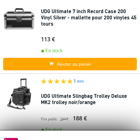
UDG Ultimate 7 inch Record Case 200
Vinyl Silver - mallette pour 200 vinyles 45
tours
113 €
En stock
Ajouter au panier
5 avis
UDG Ultimate Slingbag Trolley Deluxe
MK2 trolley noir/orange
188 €
Prix public
244 €
En stock