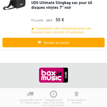
UDG Ultimate Slingbag sac pour 60
disques vinyles 7'' noir
55 €
Prix public
102 €
Commandez dès maintenant pour une
livraison dans environ 10 semaines
Ajouter au panier
Livraison offerte dès 99
Commande passée
30 jours satisfait ou
€* / Retours gratuits
avant 23:00, livraison
remboursé
sous 2 jours ouvrés (si