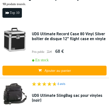
10
produits trouvés.
Top 10
UDG Ultimate Record Case 80 Vinyl Silver
boîtier de disque 12" flight case en vinyle
68 €
Prix public
75 €
En stock
Ajouter au panier
6 avis
UDG Ultimate SlingBag sac pour vinyles
(noir)