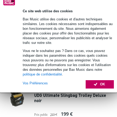
Ajouter au panier
Ce site web utilise des cookies
1 avis
Popu
Bax Music utilise des cookies et d'autres techniques
laire
similaires. Les cookies nécessaires sont indispensables au
UDG U9450BLOR Ultimate sac CourierBag
bon fonctionnement du site. Nous aimerions également
placer des cookies pour offrir des fonctionnalités pour les
noir/orange (small)
réseaux sociaux, personnaliser les publicités et analyser le
trafic sur notre site.
44 €
Prix public
56 €
Vous ne le souhaitez pas ? Dans ce cas, vous pouvez
indiquer dans les paramètres des cookies quels cookies
En stock
nous pouvons ou ne pouvons pas enregistrer. Vous
trouverez plus d'informations sur les cookies et l'utilisation
Ajouter au panier
des données personnelles par Bax Music dans notre
politique de confidentialité
.
1 avis
Vos Préférences
OK
UDG Ultimate Slingbag Trolley Deluxe
noir
199 €
Prix public
265 €