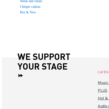
Week-end Deals
Chèque cadeau
Hot & New
WE SUPPORT
YOUR STAGE
CATÉG
Music 
PLUS
Hot &
Audio 