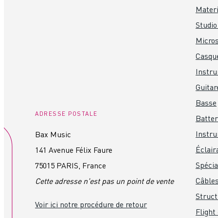
Materi
Studio
Micro
Casque
Instr
Guitar
Basse
ADRESSE POSTALE
Batter
Instru
Bax Music
Éclair
141 Avenue Félix Faure
Spéci
75015 PARIS, France
Câbles
Cette adresse n'est pas un point de vente
Struct
Voir ici notre procédure de retour
Flight