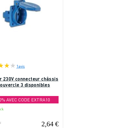
1
avis
r 230V connecteur châssis
ouvercle 3 disponibles
10% AVEC CODE EXTRA10
ock
2,64 €
c