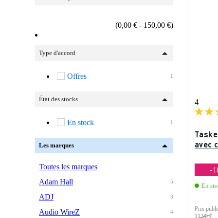
(0,00 € - 150,00 €)
Type d'accord
Offres
1
État des stocks
4
En stock
1
Taske
avec c
Les marques
Toutes les marques
-
Adam Hall
5
En st
ADJ
3
Prix publi
Audio WireZ
4
11,90 €