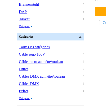
Brennenstuhl
3
DAP
5
Tasker
1
C
Voir plus
Catégories
Toutes les catégories
Cable sono 100V
3
Câble micro au mètre/rouleau
9
Offres
9
Câbles DMX au mètre/rouleau
3
Câbles DMX
2
Prises
1
Voir plus