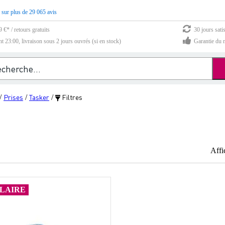
 sur plus de 29 065 avis
 €* / retours gratuits
30 jours sati
23:00, livraison sous 2 jours ouvrés (si en stock)
Garantie du m
Prises
Tasker
Filtres
/
/
/
Affi
LAIRE