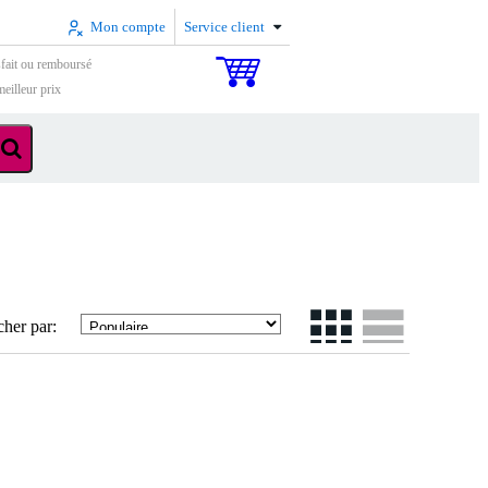
Mon compte
Service client
sfait ou remboursé
eilleur prix
cher par: