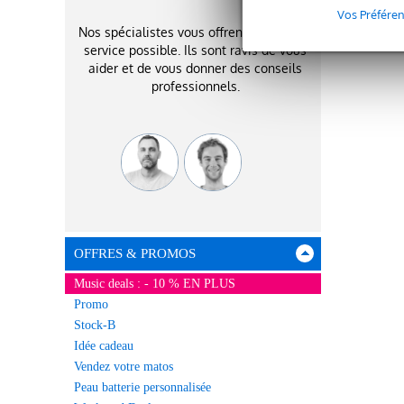
Vos Préfére
Nos spécialistes vous offrent le meilleur
service possible. Ils sont ravis de vous
aider et de vous donner des conseils
professionnels.
OFFRES & PROMOS
Music deals : - 10 % EN PLUS
Promo
Stock-B
Idée cadeau
Vendez votre matos
Peau batterie personnalisée