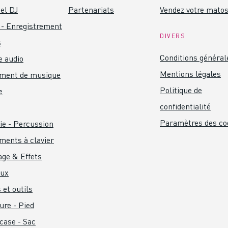
el DJ
Partenariats
Vendez votre mato
 - Enregistrement
DIVERS
s
Conditions général
 audio
Mentions légales
ument de musique
Politique de
e
confidentialité
Paramètres des co
ie - Percussion
ments à clavier
age & Effets
aux
 et outils
ure - Pied
 case - Sac