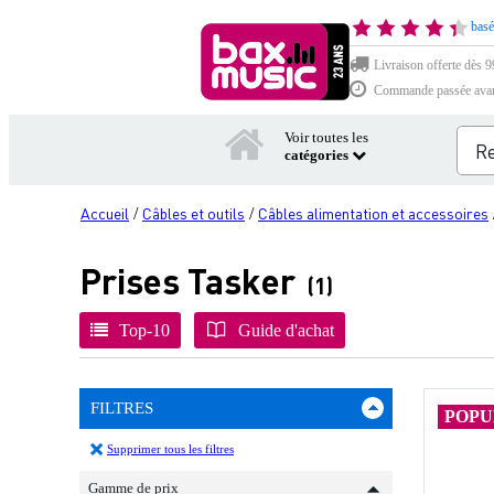
basé
Livraison offerte dès 99
Commande passée avant 
Voir toutes les
catégories
Accueil
Câbles et outils
Câbles alimentation et accessoires
/
/
Prises Tasker
(1)
Top-10
Guide d'achat
FILTRES
POPU
Supprimer tous les filtres
Gamme de prix