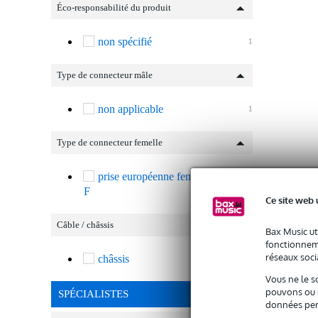
Éco-responsabilité du produit
non spécifié
1
Type de connecteur mâle
non applicable
1
Type de connecteur femelle
prise européenne femelle de type
1
F
Ce site web 
Câble / châssis
Bax Music ut
fonctionneme
réseaux socia
châssis
1
Vous ne le s
pouvons ou n
SPÉCIALISTES
données per