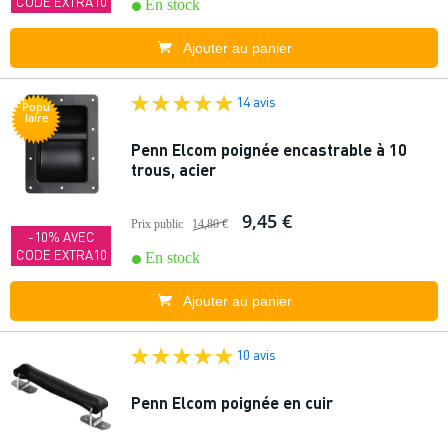
CODE EXTRA10
En stock
Ajouter au panier
14 avis
Popu
laire
Penn Elcom poignée encastrable à 10
trous, acier
9,45 €
Prix public
14,80 €
-10% AVEC
CODE EXTRA10
En stock
Ajouter au panier
10 avis
Penn Elcom poignée en cuir