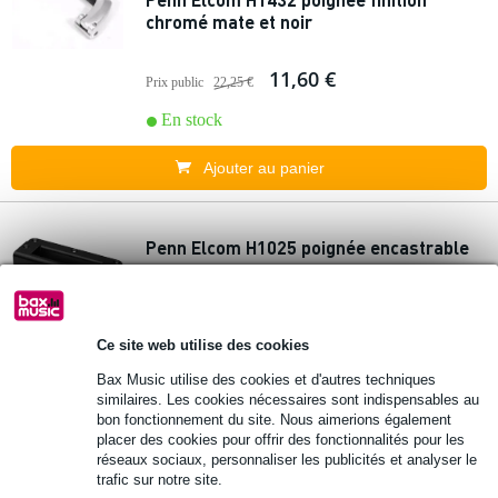
chromé mate et noir
11,60 €
Prix public
22,25 €
En stock
Ajouter au panier
Penn Elcom H1025 poignée encastrable
8,55 €
Prix public
8,85 €
En stock
Ce site web utilise des cookies
Bax Music utilise des cookies et d'autres techniques
Ajouter au panier
similaires. Les cookies nécessaires sont indispensables au
bon fonctionnement du site. Nous aimerions également
placer des cookies pour offrir des fonctionnalités pour les
1 avis
réseaux sociaux, personnaliser les publicités et analyser le
trafic sur notre site.