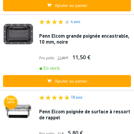
Ajouter au panier
4 avis
Penn Elcom grande poignée encastrable,
10 mm, noire
11,50 €
Prix public
21,90 €
En stock
Ajouter au panier
18 avis
Popu
laire
Penn Elcom poignée de surface à ressort
de rappel
5,80 €
Prix public
41 €