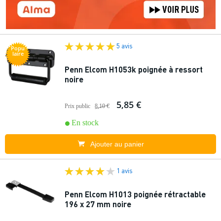
5 avis
Popu
laire
Penn Elcom H1053k poignée à ressort
noire
5,85 €
Prix public
8,10 €
En stock
Ajouter au panier
1 avis
Penn Elcom H1013 poignée rétractable
196 x 27 mm noire