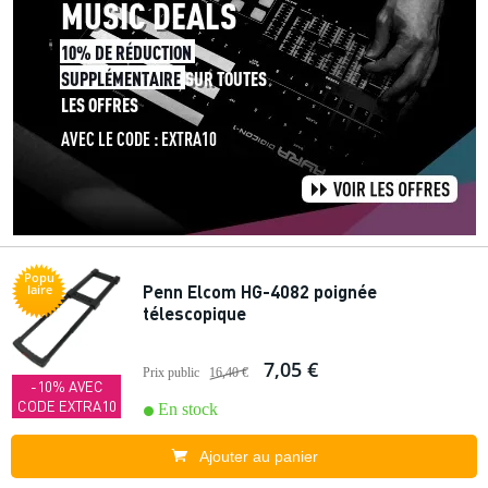
Popu
Penn Elcom HG-4082 poignée
laire
télescopique
7,05 €
Prix public
16,40 €
-10% AVEC
CODE EXTRA10
En stock
Ajouter au panier