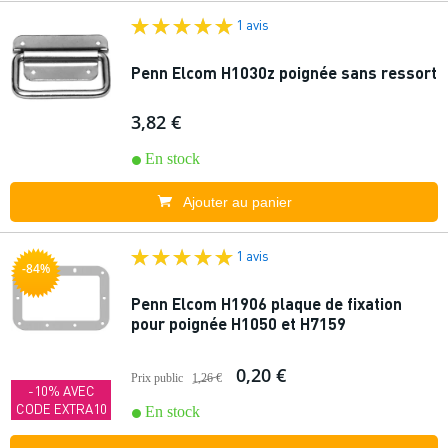
1 avis
Penn Elcom H1030z poignée sans ressort
3,82 €
En stock
Ajouter au panier
1 avis
-84%
Penn Elcom H1906 plaque de fixation
pour poignée H1050 et H7159
0,20 €
Prix public
1,26 €
-10% AVEC
CODE EXTRA10
En stock