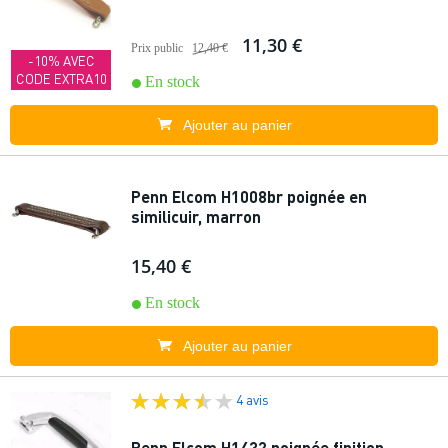
11,30 €
Prix public
12,40 €
-10% AVEC
CODE EXTRA10
En stock
Ajouter au panier
Penn Elcom H1008br poignée en
similicuir, marron
15,40 €
En stock
Ajouter au panier
4 avis
Penn Elcom H1432 poignée finition