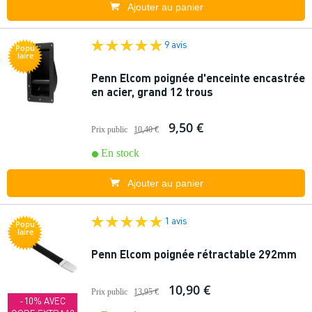
Ajouter au panier
9 avis
Popu
laire
Penn Elcom poignée d'enceinte encastrée
en acier, grand 12 trous
9,50 €
Prix public
10,40 €
En stock
Ajouter au panier
1 avis
Popu
laire
Penn Elcom poignée rétractable 292mm
10,90 €
Prix public
13,95 €
-10% AVEC