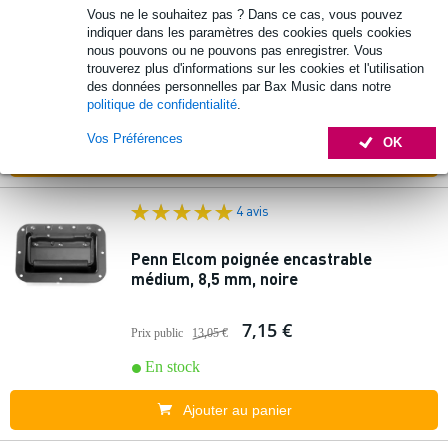
Penn Elcom HG-4512 poignée avec
Vous ne le souhaitez pas ? Dans ce cas, vous pouvez
roulettes pour trolley
indiquer dans les paramètres des cookies quels cookies
nous pouvons ou ne pouvons pas enregistrer. Vous
trouverez plus d'informations sur les cookies et l'utilisation
63 €
des données personnelles par Bax Music dans notre
politique de confidentialité
.
En stock
Vos Préférences
OK
Ajouter au panier
4 avis
Penn Elcom poignée encastrable
médium, 8,5 mm, noire
7,15 €
Prix public
13,05 €
En stock
Ajouter au panier