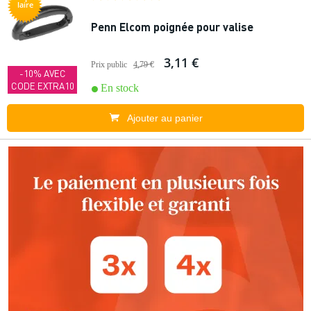
laire
Penn Elcom poignée pour valise
3,11 €
Prix public
4,79 €
-10% AVEC
CODE EXTRA10
En stock
Ajouter au panier