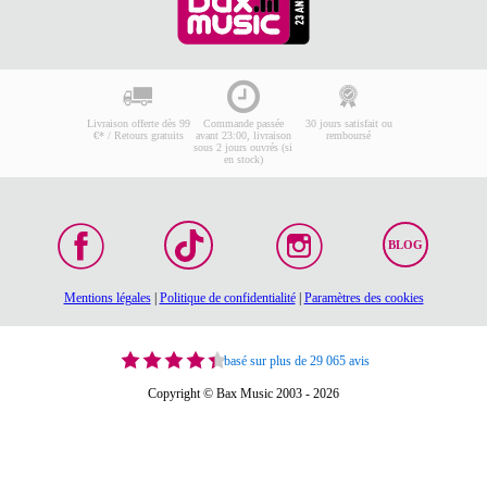
Livraison offerte dès 99
Commande passée
30 jours satisfait ou
€* / Retours gratuits
avant 23:00, livraison
remboursé
sous 2 jours ouvrés (si
en stock)
BLOG
Mentions légales
|
Politique de confidentialité
|
Paramètres des cookies
basé sur plus de 29 065 avis
Copyright © Bax Music 2003 - 2026