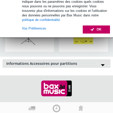
indiquer dans les paramètres des cookies quels cookies
nous pouvons ou ne pouvons pas enregistrer. Vous
trouverez plus d'informations sur les cookies et l'utilisation
des données personnelles par Bax Music dans notre
politique de confidentialité
.
Vos Préférences
OK
Informations Accessoires pour partitions
Tous les musiciens qui lisent des partitions savent qu'il est
toujours difficile de les garder bien en place sur leur support.
Les feuilles tombent, le vent les emmène loin de votre pupitre,
le
livret de partitions
n'arrête pas de se refermer... Il existe un
autre détail à prendre en considération, c’est-à-dire la
luminosité et donc de savoir si votre partition sera éclairée et si
vous serez en mesure de lire les notes. Voilà pourquoi Bax
Music propose une variété de pinces et de
supports pour
partition
ainsi que des lampes à pupitre. Nous proposons
également une collection de
papier musique
pour noter vos
idées de compositions.