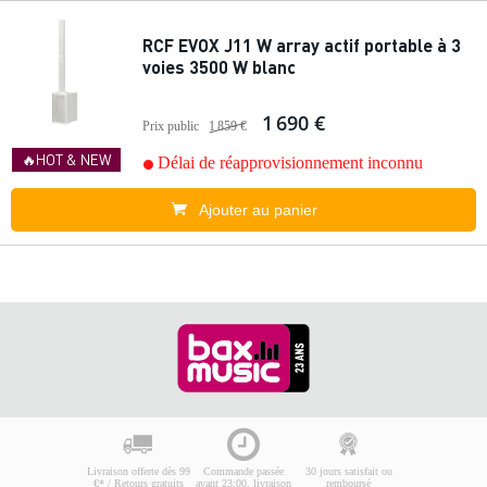
RCF EVOX J11 W array actif portable à 3
voies 3500 W blanc
1 690 €
Prix public
1 859 €
🔥HOT & NEW
Délai de réapprovisionnement inconnu
Ajouter au panier
Livraison offerte dès 99
Commande passée
30 jours satisfait ou
€* / Retours gratuits
avant 23:00, livraison
remboursé