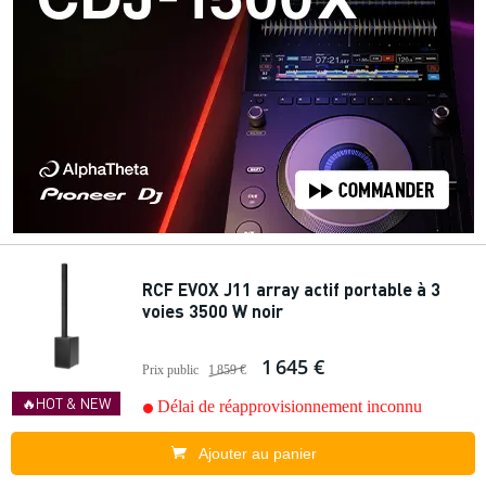
RCF EVOX J11 array actif portable à 3
voies 3500 W noir
1 645 €
Prix public
1 859 €
🔥HOT & NEW
Délai de réapprovisionnement inconnu
Ajouter au panier