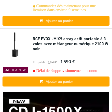
Commandez dès maintenant pour une
livraison dans environ 9 semaines
Ajouter au panier
RCF EVOX JMIX9 array actif portable à 3
voies avec mélangeur numérique 2100 W
noir
1 590 €
Prix public
1 859 €
🔥HOT & NEW
Délai de réapprovisionnement inconnu
Ajouter au panier