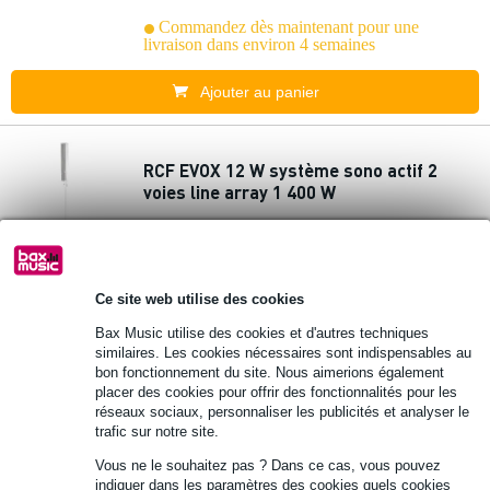
Commandez dès maintenant pour une
livraison dans environ 4 semaines
Ajouter au panier
RCF EVOX 12 W système sono actif 2
voies line array 1 400 W
2 090 €
Prix public
2 379 €
Commandez dès maintenant pour une
Ce site web utilise des cookies
livraison dans environ 4 semaines
Bax Music utilise des cookies et d'autres techniques
similaires. Les cookies nécessaires sont indispensables au
Ajouter au panier
bon fonctionnement du site. Nous aimerions également
placer des cookies pour offrir des fonctionnalités pour les
réseaux sociaux, personnaliser les publicités et analyser le
RCF Active three way portable speaker
trafic sur notre site.
15" + 10x4" + 1,75" comp. système sono
Vous ne le souhaitez pas ? Dans ce cas, vous pouvez
à colonne
indiquer dans les paramètres des cookies quels cookies