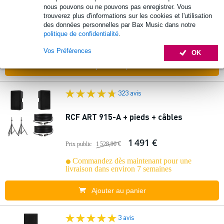
nous pouvons ou ne pouvons pas enregistrer. Vous
trouverez plus d'informations sur les cookies et l'utilisation
2 788 €
des données personnelles par Bax Music dans notre
politique de confidentialité
.
Commandez dès maintenant pour une
livraison dans environ 4 semaines
Vos Préférences
OK
Ajouter au panier
323 avis
RCF ART 915-A + pieds + câbles
1 491 €
Prix public
1 528,90 €
Commandez dès maintenant pour une
livraison dans environ 7 semaines
Ajouter au panier
3 avis