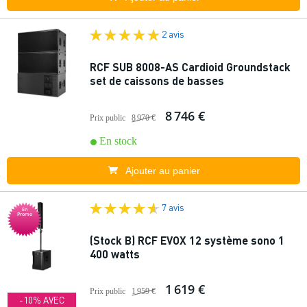
2 avis
RCF SUB 8008-AS Cardioid Groundstack
set de caissons de basses
8 746 €
Prix public
8 970 €
En stock
Ajouter au panier
7 avis
En
Promo
(Stock B) RCF EVOX 12 système sono 1
400 watts
1 619 €
Prix public
1 959 €
-10% AVEC