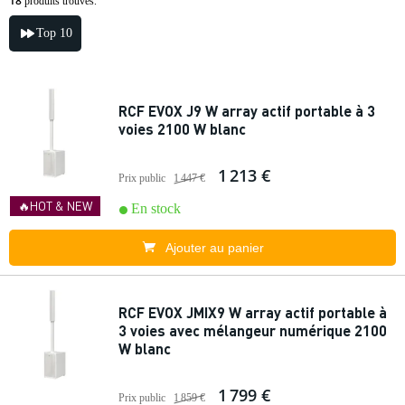
18
produits trouvés.
Top 10
RCF EVOX J9 W array actif portable à 3
voies 2100 W blanc
1 213 €
Prix public
1 447 €
🔥HOT & NEW
En stock
Ajouter au panier
RCF EVOX JMIX9 W array actif portable à
3 voies avec mélangeur numérique 2100
W blanc
1 799 €
Prix public
1 859 €