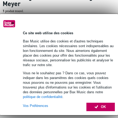
Meyer
1
produit trouvé.
Top 10
Ce site web utilise des cookies
29 avis
Popu
Bax Music utilise des cookies et d'autres techniques
laire
similaires. Les cookies nécessaires sont indispensables au
Konig & Meyer 21090 pied de micro
bon fonctionnement du site. Nous aimerions également
placer des cookies pour offrir des fonctionnalités pour les
compact noir
réseaux sociaux, personnaliser les publicités et analyser le
trafic sur notre site.
55 €
Prix public
71 €
Vous ne le souhaitez pas ? Dans ce cas, vous pouvez
indiquer dans les paramètres des cookies quels cookies
En stock
nous pouvons ou ne pouvons pas enregistrer. Vous
trouverez plus d'informations sur les cookies et l'utilisation
Ajouter au panier
des données personnelles par Bax Music dans notre
politique de confidentialité
.
Vos Préférences
OK