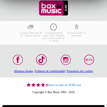
Livraison offerte dès 99
Commande passée
30 jours satisfait ou
€* / Retours gratuits
avant 23:00, livraison
remboursé
sous 2 jours ouvrés (si
en stock)
BLOG
Mentions légales
|
Politique de confidentialité
|
Paramètres des cookies
basé sur plus de 29 065 avis
Copyright © Bax Music 2003 - 2026