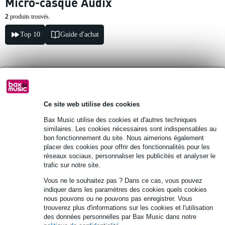
Micro-casque Audix
2
produits trouvés.
Top 10
Guide d'achat
Audix HT2 micro serre-tête
235 €
Ce site web utilise des cookies
Prix public
264 €
Bax Music utilise des cookies et d'autres techniques
Délai de réapprovisionnement inconnu
similaires. Les cookies nécessaires sont indispensables au
bon fonctionnement du site. Nous aimerions également
Ajouter au panier
placer des cookies pour offrir des fonctionnalités pour les
réseaux sociaux, personnaliser les publicités et analyser le
trafic sur notre site.
Audix HT5 micro serre-tête à
Vous ne le souhaitez pas ? Dans ce cas, vous pouvez
condensateur
indiquer dans les paramètres des cookies quels cookies
nous pouvons ou ne pouvons pas enregistrer. Vous
trouverez plus d'informations sur les cookies et l'utilisation
396 €
des données personnelles par Bax Music dans notre
Prix public
404 €