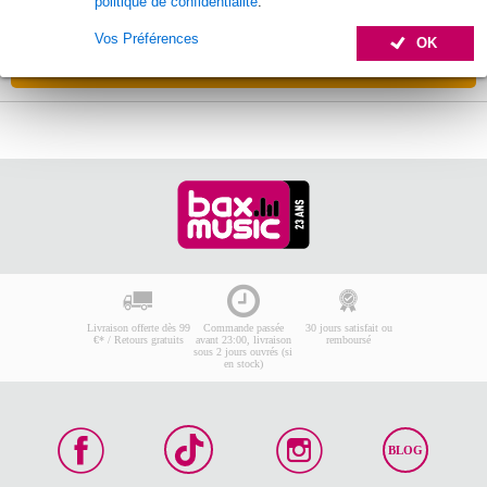
politique de confidentialité
.
Délai de réapprovisionnement inconnu
Vos Préférences
OK
Ajouter au panier
Livraison offerte dès 99
Commande passée
30 jours satisfait ou
€* / Retours gratuits
avant 23:00, livraison
remboursé
sous 2 jours ouvrés (si
en stock)
BLOG