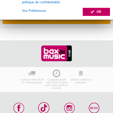
politique de confidentialité
.
En stock chez le fournisseur
Vos Préférences
OK
Ajouter au panier
Livraison offerte dès 99
Commande passée
30 jours satisfait ou
€* / Retours gratuits
avant 23:00, livraison
remboursé
sous 2 jours ouvrés (si
en stock)
BLOG