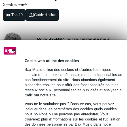
2
produits trouvés.
Top 10
Guide d'achat
Boya BY-MM1 micro cardioïde pour
smartphones et caméras DSLR
38 €
Prix public
48 €
Ce site web utilise des cookies
Bax Music utilise des cookies et d'autres techniques
En stock
similaires. Les cookies nécessaires sont indispensables au
bon fonctionnement du site. Nous aimerions également
Ajouter au panier
placer des cookies pour offrir des fonctionnalités pour les
réseaux sociaux, personnaliser les publicités et analyser le
trafic sur notre site.
1 avis
Vous ne le souhaitez pas ? Dans ce cas, vous pouvez
indiquer dans les paramètres des cookies quels cookies
Boya BY-MM1+ micro canon
nous pouvons ou ne pouvons pas enregistrer. Vous
trouverez plus d'informations sur les cookies et l'utilisation
des données personnelles par Bax Music dans notre
46 €
Prix public
53 €