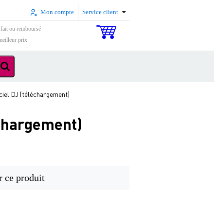
Mon compte
Service client
sfait ou remboursé
eilleur prix
ciel DJ (téléchargement)
échargement)
r ce produit