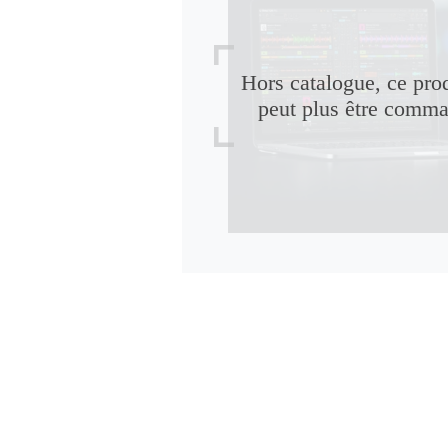
Hors catalogue, ce pro
peut plus être comm