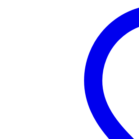
1GB of free hard drive sp
internet connection
supported audio formats:
mp3, WAV, AIFF, Audio
supported drivers:
Core Audio, WASAPI, AS