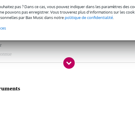
 spécifié
ouhaitez pas ? Dans ce cas, vous pouvez indiquer dans les paramètres des co
e pouvons pas enregistrer. Vous trouverez plus d'informations sur les cookies
de de déblocage
sonnelles par Bax Music dans notre
politique de confidentialité
.
rsion complète
nces
c l'emballage inclus
r
connue
update), iTunes 12 (latest update), Intel Core i5 of Apple M1 / M2, 4
truments
rvice pack), Intel Core i5 or similar CPU, 4 GB RAM
K3 and S2 MK3 supported by Windows 10 and 11 only
esolution, USB 2.0, 1GB of free hard drive space
d a graphics card that supports OpenGL 2.1 or later is recommended fo
 and installation, all titles and additions can be used offline
for OpenGL 2.1 or later