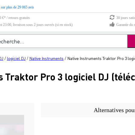
 sur plus de 29 065 avis
 €* / retours gratuits
30 jours sati
23:00, livraison sous 2 jours ouvrés (si en stock)
Garantie du m
DJ
logiciel DJ
Native Instruments
Native Instruments Traktor Pro 3 logi
/
/
/
 Traktor Pro 3 logiciel DJ (tél
Alternatives pou