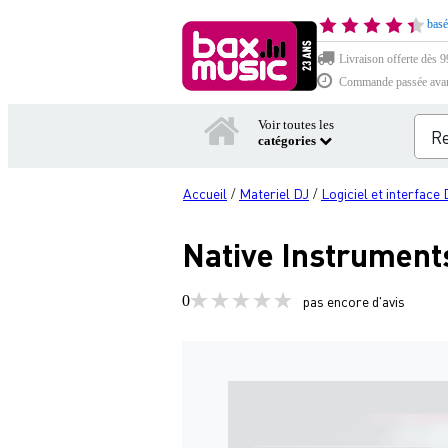
basé
Livraison offerte dès 99
Commande passée avant 
Voir toutes les
catégories
Accueil
Materiel DJ
Logiciel et interface 
/
/
Native Instruments
0
pas encore d'avis