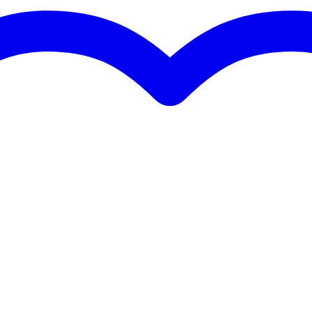
ace
-CD, FLAC, Ogg Vorbis, non-DRM AAC
IO, DirectSound