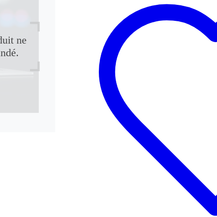
duit ne
andé.