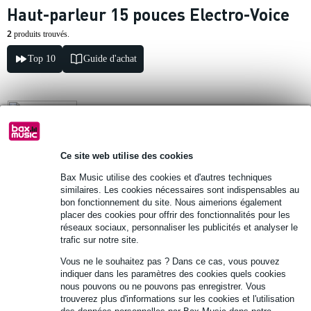
Haut-parleur 15 pouces Electro-Voice
2
produits trouvés.
Top 10
Guide d'achat
Electro-Voice SMX2151 woofer 15 pouces
pour TX1152
Ce site web utilise des cookies
416 €
Prix public
424 €
Bax Music utilise des cookies et d'autres techniques
similaires. Les cookies nécessaires sont indispensables au
Délai de réapprovisionnement inconnu
bon fonctionnement du site. Nous aimerions également
placer des cookies pour offrir des fonctionnalités pour les
Ajouter au panier
réseaux sociaux, personnaliser les publicités et analyser le
trafic sur notre site.
Vous ne le souhaitez pas ? Dans ce cas, vous pouvez
Electro-Voice F.01U.299.881 woofer 15
indiquer dans les paramètres des cookies quels cookies
pouces (SMX2150) pour ETX-15P
nous pouvons ou ne pouvons pas enregistrer. Vous
trouverez plus d'informations sur les cookies et l'utilisation