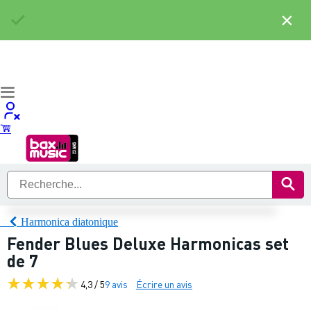
×
Harmonica diatonique
Fender Blues Deluxe Harmonicas set
de 7
4,3 / 5
9 avis
Écrire un avis