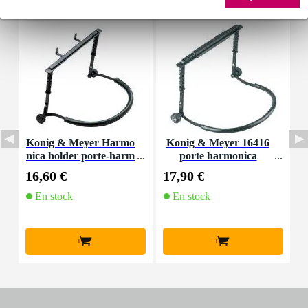
Konig & Meyer Harmo
Konig & Meyer 16416
nica holder porte-harm
porte harmonica
p
onica noir
16,60 €
17,90 €
1
En stock
En stock
+
+