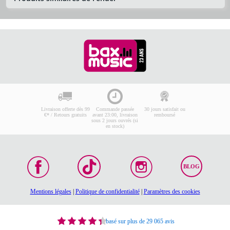
Livraison offerte dès 99
Commande passée
30 jours satisfait ou
€* / Retours gratuits
avant 23:00, livraison
remboursé
sous 2 jours ouvrés (si
en stock)
BLOG
Mentions légales
|
Politique de confidentialité
|
Paramètres des cookies
basé sur plus de 29 065 avis