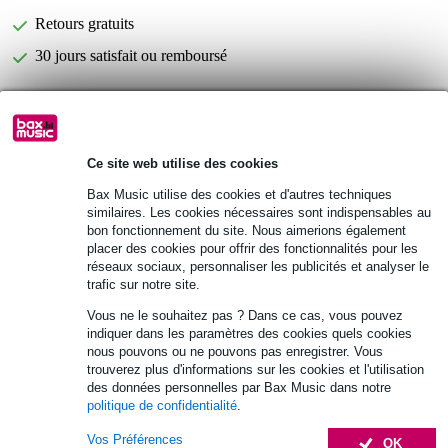
Retours gratuits
30 jours satisfait ou remboursé
Fender Blues Deluxe Harmonicas
Vous n'êtes pas sûr si le
set de 7
vous convient ?
Ce site web utilise des cookies
Démarrer la vérification
Bax Music utilise des cookies et d'autres techniques
similaires. Les cookies nécessaires sont indispensables au
bon fonctionnement du site. Nous aimerions également
Informations
placer des cookies pour offrir des fonctionnalités pour les
réseaux sociaux, personnaliser les publicités et analyser le
set de 7 harmonicas Fender
trafic sur notre site.
modèle : Blues Deluxe
Vous ne le souhaitez pas ? Dans ce cas, vous pouvez
tonalités : Do (C), Ré (D), E (Mi), Fa (F), Sol (G), La (A), Si
indiquer dans les paramètres des cookies quels cookies
bémol (Bb)
nous pouvons ou ne pouvons pas enregistrer. Vous
trouverez plus d'informations sur les cookies et l'utilisation
Afficher toutes les caractéristiques du produit
des données personnelles par Bax Music dans notre
politique de confidentialité
.
Accessoires (7)
Vos Préférences
OK