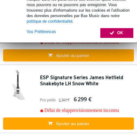
ESP E-II Eclipse Snow White Satin Left-
nous pouvons ou ne pouvons pas enregistrer. Vous
Handed guitare électrique pour gaucher
trouverez plus d'informations sur les cookies et l'utilisation
avec étui
des données personnelles par Bax Music dans notre
politique de confidentialité
.
2 895 €
Vos Préférences
Prix public
3 272 €
OK
Délai de réapprovisionnement inconnu
Ajouter au panier
ESP Signature Series James Hetfield
Snakebyte LH Snow White
6 299 €
Prix public
6 302 €
Délai de réapprovisionnement inconnu
Ajouter au panier