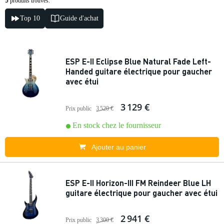
5
produits trouvés.
Top 10
Guide d'achat
ESP E-II Eclipse Blue Natural Fade Left-
Handed guitare électrique pour gaucher
avec étui
3 129 €
Prix public
3 520 €
En stock chez le fournisseur
Ajouter au panier
ESP E-II Horizon-III FM Reindeer Blue LH
guitare électrique pour gaucher avec étui
2 941 €
Prix public
3 300 €