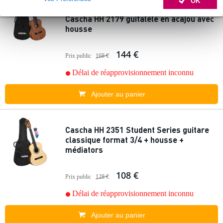
OK
Cascha HH 2179 guitalélé en acajou avec
housse
144 €
Prix public
168 €
Délai de réapprovisionnement inconnu
Ajouter au panier
Cascha HH 2351 Student Series guitare
classique format 3/4 + housse +
médiators
108 €
Prix public
128 €
Délai de réapprovisionnement inconnu
Ajouter au panier