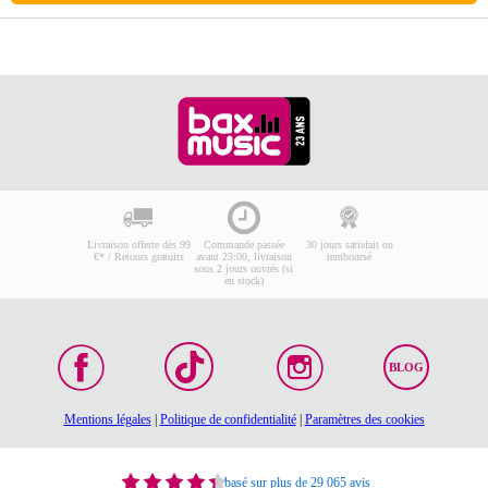
Livraison offerte dès 99
Commande passée
30 jours satisfait ou
€* / Retours gratuits
avant 23:00, livraison
remboursé
sous 2 jours ouvrés (si
en stock)
BLOG
Mentions légales
|
Politique de confidentialité
|
Paramètres des cookies
basé sur plus de 29 065 avis