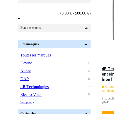
(0,00 € - 500,00 €)
État des stocks
Les marques
Toutes les marques
Devine
14
dB Te
Audac
13
encei
DAP
(noir)
39
dB Technologies
Comma
4
livraiso
Electro-Voice
36
Prix publi
287 €
Voir plus
Catégories