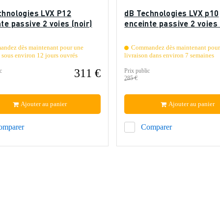
chnologies LVX P12
dB Technologies LVX p10
te passive 2 voies (noir)
enceinte passive 2 voies 
ndez dès maintenant pour une
Commandez dès maintenant pour
n sous environ 12 jours ouvrés
livraison dans environ 7 semaines
311 €
c
Prix public
285 €
Ajouter au panier
Ajouter au panier
omparer
Comparer