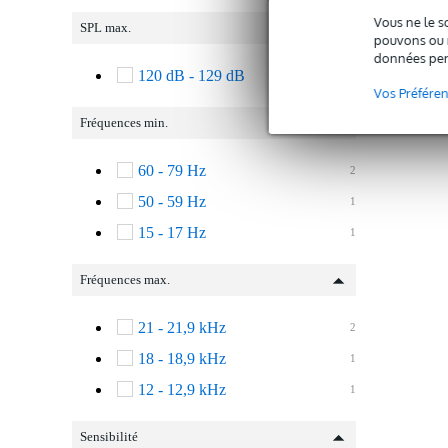
Vous ne le s
SPL max.
pouvons ou n
données per
120 dB - 129 dB
4
Vos Préfére
Fréquences min.
60 - 79 Hz
2
50 - 59 Hz
1
15 - 17 Hz
1
Fréquences max.
21 - 21,9 kHz
2
18 - 18,9 kHz
1
12 - 12,9 kHz
1
Sensibilité