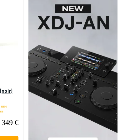
(noir)
 une
rés
349 €