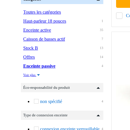
Toutes les catégories
C
Haut-parleur 18 pouces
1
Enceinte active
35
Caisson de basses actif
7
Stock B
13
Offres
14
Enceinte passive
4
Voir plus
Éco-responsabilité du produit
non spécifié
4
Type de connexion enceinte
connexion enceinte verrouillable
4