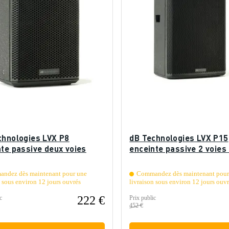
chnologies LVX P8
dB Technologies LVX P15
nte passive deux voies
enceinte passive 2 voies 
ndez dès maintenant pour une
Commandez dès maintenant pour
n sous environ 12 jours ouvrés
livraison sous environ 12 jours ouv
222 €
c
Prix public
452 €