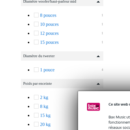
Diamètre woofer/haut-parleur mid
8 pouces
1
10 pouces
1
12 pouces
1
15 pouces
1
Diamètre du tweeter
1 pouce
4
Poids par enceinte
2 kg
1
Ce site web 
8 kg
1
15 kg
1
Bax Music ut
fonctionneme
20 kg
1
réseaux socia