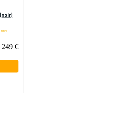
(noir)
 une
249 €