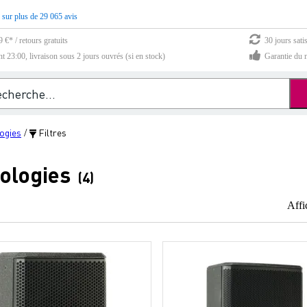
 sur plus de 29 065 avis
 €* / retours gratuits
30 jours sati
23:00, livraison sous 2 jours ouvrés (si en stock)
Garantie du m
ogies
Filtres
/
ologies
(4)
Affi