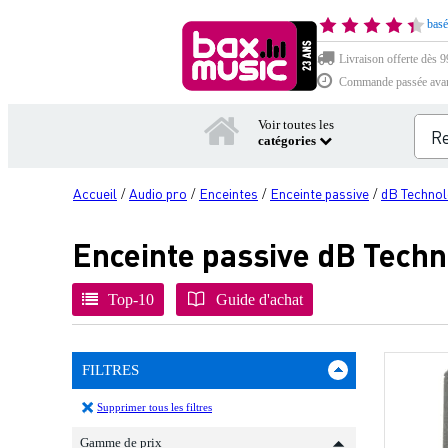
basé
Livraison offerte dès 99
Commande passée avant 
Voir toutes les
catégories
Accueil
Audio pro
Enceintes
Enceinte passive
dB Technol
/
/
/
/
Enceinte passive dB Techn
Top-10
Guide d'achat
FILTRES
Supprimer tous les filtres
Gamme de prix