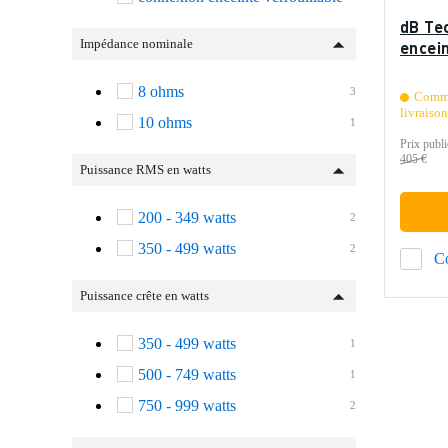
dB Te
Impédance nominale
encein
8 ohms
3
Comma
livraiso
10 ohms
1
Prix publi
405 €
Puissance RMS en watts
200 - 349 watts
2
350 - 499 watts
2
C
Puissance crête en watts
350 - 499 watts
1
500 - 749 watts
1
750 - 999 watts
2