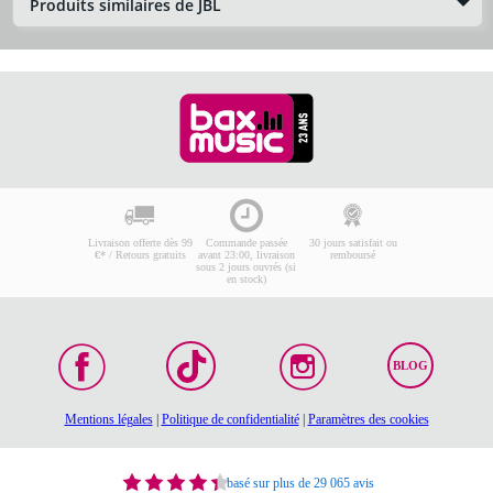
Produits similaires de JBL
Livraison offerte dès 99
Commande passée
30 jours satisfait ou
€* / Retours gratuits
avant 23:00, livraison
remboursé
sous 2 jours ouvrés (si
en stock)
BLOG
Mentions légales
|
Politique de confidentialité
|
Paramètres des cookies
basé sur plus de 29 065 avis