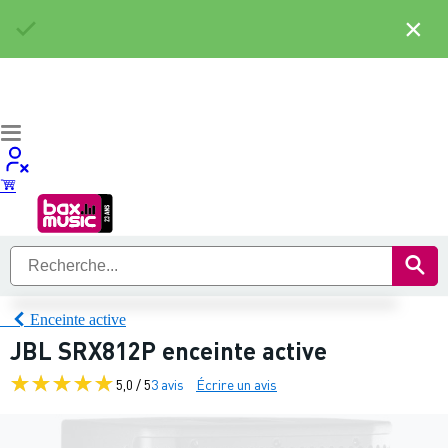
×
Enceinte active
JBL SRX812P enceinte active
5,0 / 5
3 avis
Écrire un avis