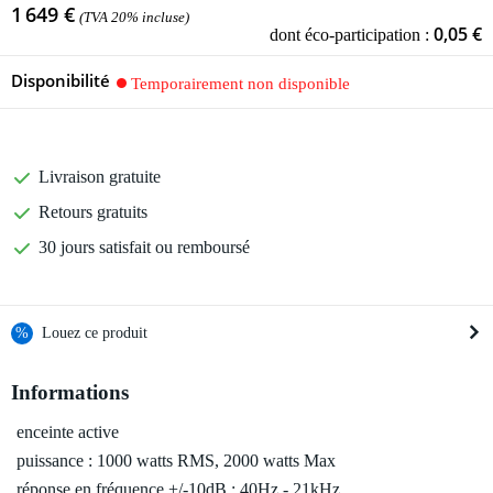
1 649 €
(TVA 20% incluse)
0,05 €
dont éco-participation :
Disponibilité
Temporairement non disponible
Livraison gratuite
Retours gratuits
30 jours satisfait ou remboursé
%
Louez ce produit
Informations
Louez ce produit à partir de 118 € par mois
Location de plusieurs produits à la fois : min. 300 € et max.
enceinte active
2 500 €
gratuite
puissance : 1000 watts RMS, 2000 watts Max
Livraison à domicile
Résiliation possible du contrat après 4 mois
réponse en fréquence +/-10dB : 40Hz - 21kHz