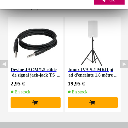
Accessoires (14)
Devine JACM/1.5 câble
Innox IVA S-1 MKII pi
I
de signal jack-jack TS
ed d'enceinte 1,8 mètre
i
6,35 mm mono 1,5 mètr
2,95 €
19,95 €
3
e
En stock
En stock
+
+