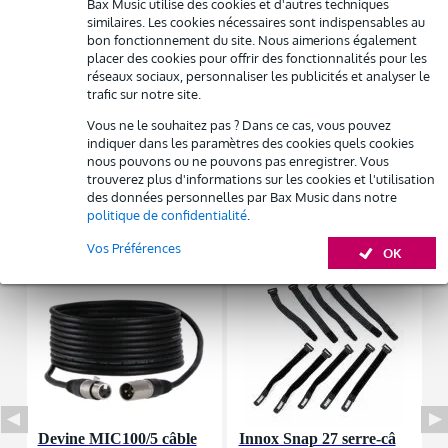
Bax Music utilise des cookies et d'autres techniques
Résiliation possible du contrat après 4 mois
SPL max. à 1 m : 117 dB / 123 dB crête
similaires. Les cookies nécessaires sont indispensables au
Possibilité d'acheter votre/vos produit(s) à un tarif réduit
bon fonctionnement du site. Nous aimerions également
Afficher toutes les caractéristiques du produit
Remplacement rapide par Bax Music en cas de défectuosité
placer des cookies pour offrir des fonctionnalités pour les
réseaux sociaux, personnaliser les publicités et analyser le
Autres variantes (4)
trafic sur notre site.
Louez ce produit
Vous ne le souhaitez pas ? Dans ce cas, vous pouvez
indiquer dans les paramètres des cookies quels cookies
nous pouvons ou ne pouvons pas enregistrer. Vous
trouverez plus d'informations sur les cookies et l'utilisation
des données personnelles par Bax Music dans notre
politique de confidentialité
.
Accessoires (5)
Vos Préférences
OK
Devine MIC100/5 câble
Innox Snap 27 serre-câ
I