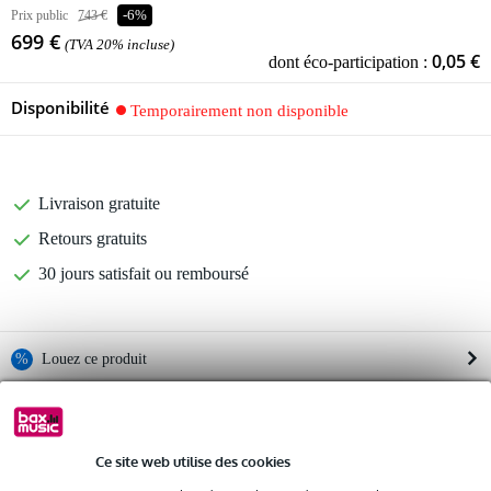
Prix public
743 €
-6%
699 €
(TVA 20% incluse)
0,05 €
dont éco-participation :
Disponibilité
Temporairement non disponible
Livraison gratuite
Retours gratuits
30 jours satisfait ou remboursé
%
Louez ce produit
Informations
Louez ce produit à partir de 50 € par mois
Location de plusieurs produits à la fois : min. 300 € et max.
Modes de fonctionnement : Concert - Club - Monitor
Ce site web utilise des cookies
2 500 €
gratuite
Réponse en fréquence (-3 dB) : 47 Hz - 18 kHz
Livraison à domicile