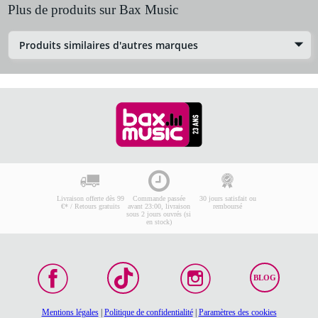
Plus de produits sur Bax Music
Produits similaires d'autres marques
Livraison offerte dès 99
Commande passée
30 jours satisfait ou
€* / Retours gratuits
avant 23:00, livraison
remboursé
sous 2 jours ouvrés (si
en stock)
BLOG
Mentions légales
|
Politique de confidentialité
|
Paramètres des cookies