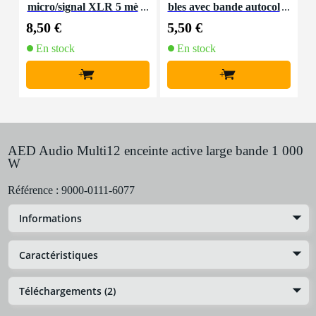
micro/signal XLR 5 mè
bles avec bande autocol
e
tres
lante
8,50 €
5,50 €
1
En stock
En stock
+
+
AED Audio Multi12 enceinte active large bande 1 000
W
Référence :
9000-0111-6077
Informations
Caractéristiques
Téléchargements (2)