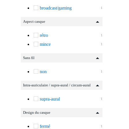
broadcast/gaming
1
Aspect casque
rétro
1
mince
1
Sans fil
non
1
Intra-auriculaire / supra-aural / circum-aural
supra-aural
1
Design du casque
fermé
1