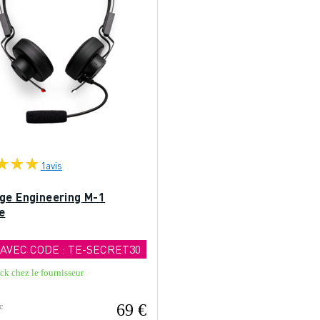
1
avis
ge Engineering M-1
e
 AVEC CODE : TE-SECRET30
ck chez le fournisseur
69 €
c