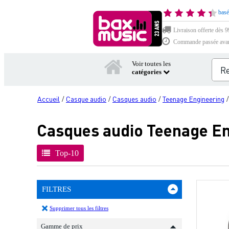
basé
Livraison offerte dès 99
Commande passée avant 
Voir toutes les
catégories
Accueil
Casque audio
Casques audio
Teenage Engineering
/
/
/
Casques audio Teenage En
Top-10
FILTRES
Supprimer tous les filtres
Gamme de prix