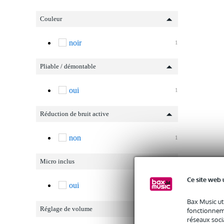
Couleur
noir
1
Pliable / démontable
oui
1
Réduction de bruit active
non
1
Micro inclus
Ce site web 
oui
1
Bax Music ut
Réglage de volume
fonctionneme
réseaux socia