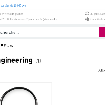
 sur plus de 29 065 avis
 €* / retours gratuits
30 jours sati
23:00, livraison sous 2 jours ouvrés (si en stock)
Garantie du m
Filtres
/
gineering
(1)
Affi