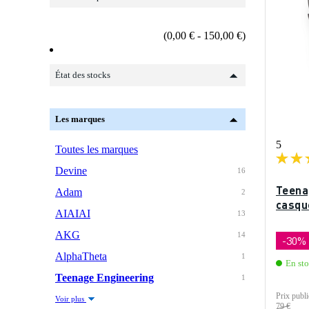
(0,00 € - 150,00 €)
État des stocks
Les marques
5
Toutes les marques
Devine
16
Teena
Adam
2
casqu
AIAIAI
13
AKG
14
-30%
AlphaTheta
1
En sto
Teenage Engineering
1
Prix publi
Voir plus
79 €