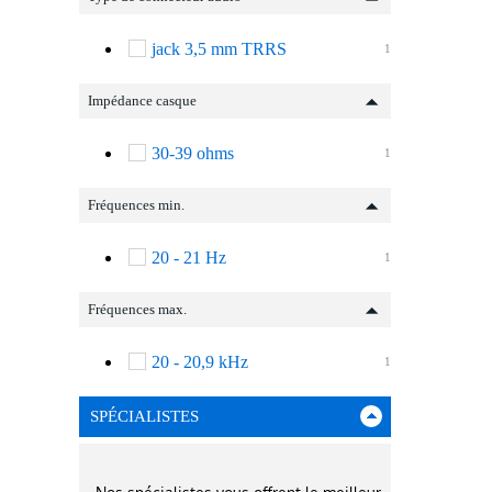
jack 3,5 mm TRRS
1
Impédance casque
30-39 ohms
1
Fréquences min.
20 - 21 Hz
1
Fréquences max.
20 - 20,9 kHz
1
SPÉCIALISTES