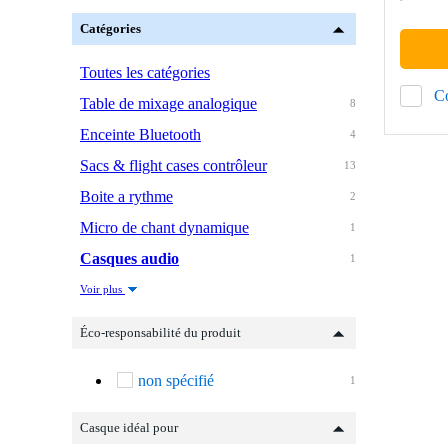
Catégories
Toutes les catégories
C
Table de mixage analogique
8
Enceinte Bluetooth
4
Sacs & flight cases contrôleur
13
Boite a rythme
2
Micro de chant dynamique
1
Casques audio
1
Voir plus
Éco-responsabilité du produit
non spécifié
1
Casque idéal pour