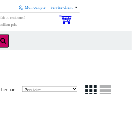
Mon compte
Service client
sfait ou remboursé
eilleur prix
cher par: