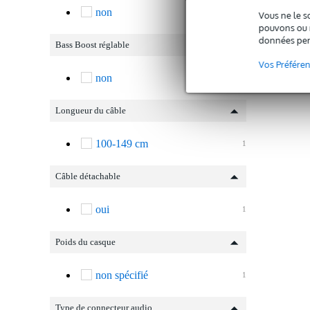
non
1
Vous ne le s
pouvons ou n
données per
Bass Boost réglable
Vos Préfére
non
1
Longueur du câble
100-149 cm
1
Câble détachable
oui
1
Poids du casque
non spécifié
1
Type de connecteur audio