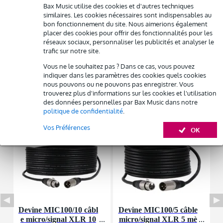
puissance : 1 200 W
Bax Music utilise des cookies et d'autres techniques
Possibilité d'acheter votre/vos produit(s) à un tarif réduit
similaires. Les cookies nécessaires sont indispensables au
Afficher toutes les caractéristiques du produit
Remplacement rapide par Bax Music en cas de défectuosité
bon fonctionnement du site. Nous aimerions également
placer des cookies pour offrir des fonctionnalités pour les
Autres variantes (4)
réseaux sociaux, personnaliser les publicités et analyser le
Louez ce produit
trafic sur notre site.
Vous ne le souhaitez pas ? Dans ce cas, vous pouvez
indiquer dans les paramètres des cookies quels cookies
nous pouvons ou ne pouvons pas enregistrer. Vous
trouverez plus d'informations sur les cookies et l'utilisation
Accessoires (7)
des données personnelles par Bax Music dans notre
politique de confidentialité
.
Vos Préférences
OK
Devine MIC100/10 câbl
Devine MIC100/5 câble
I
e micro/signal XLR 10
micro/signal XLR 5 mè