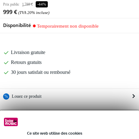
Prix public
1 788 €
-44%
999 €
(TVA 20% incluse)
Disponibilité
Temporairement non disponible
Livraison gratuite
Retours gratuits
30 jours satisfait ou remboursé
%
Louez ce produit
Informations
Louez ce produit à partir de 71 € par mois
Location de plusieurs produits à la fois : min. 300 € et max.
caisson de basses Presonus AIR18s
2 500 €
gratuite
woofer : 18"
Livraison à domicile
Ce site web utilise des cookies
Résiliation possible du contrat après 4 mois