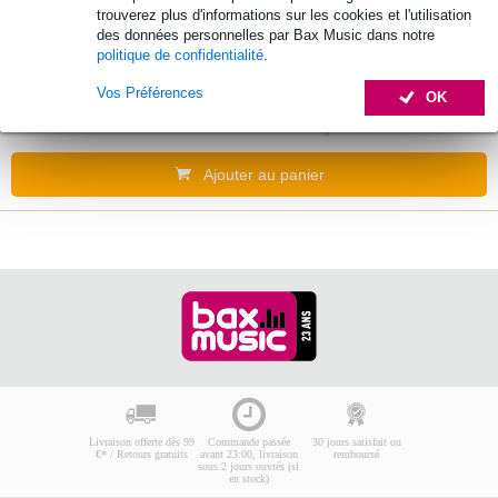
automatique pour basse
trouverez plus d'informations sur les cookies et l'utilisation
des données personnelles par Bax Music dans notre
politique de confidentialité
.
159 €
Prix public
210 €
Vos Préférences
OK
Commandez dès maintenant pour une
livraison sous environ 10 jours ouvrés
Ajouter au panier
Livraison offerte dès 99
Commande passée
30 jours satisfait ou
€* / Retours gratuits
avant 23:00, livraison
remboursé
sous 2 jours ouvrés (si
en stock)