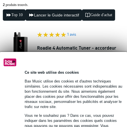
2
produits trouvés.
Top 10
Lancer le Guide interactif
Guide d'achat
1 avis
Roadie 4 Automatic Tuner - accordeur
automatique
145 €
Prix public
158 €
Ce site web utilise des cookies
Pas en stock, livrable sous environ 4 jours
Bax Music utilise des cookies et d'autres techniques
🔥HOT & NEW
ouvrés
similaires. Les cookies nécessaires sont indispensables au
bon fonctionnement du site. Nous aimerions également
Ajouter au panier
placer des cookies pour offrir des fonctionnalités pour les
réseaux sociaux, personnaliser les publicités et analyser le
trafic sur notre site.
1 avis
Vous ne le souhaitez pas ? Dans ce cas, vous pouvez
indiquer dans les paramètres des cookies quels cookies
Roadie Bass Tuner accordeur
nous pouvons ou ne pouvons pas enregistrer. Vous