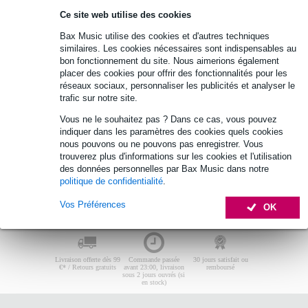
Suspension enceinte Caymon
Ce site web utilise des cookies
Aucun produit trouvé.
Bax Music utilise des cookies et d'autres techniques
similaires. Les cookies nécessaires sont indispensables au
Top 10
Guide d'achat
bon fonctionnement du site. Nous aimerions également
placer des cookies pour offrir des fonctionnalités pour les
réseaux sociaux, personnaliser les publicités et analyser le
trafic sur notre site.
Aucun produit trouvé.
Vous ne le souhaitez pas ? Dans ce cas, vous pouvez
indiquer dans les paramètres des cookies quels cookies
nous pouvons ou ne pouvons pas enregistrer. Vous
trouverez plus d'informations sur les cookies et l'utilisation
des données personnelles par Bax Music dans notre
politique de confidentialité
.
Vos Préférences
OK
Livraison offerte dès 99
Commande passée
30 jours satisfait ou
€* / Retours gratuits
avant 23:00, livraison
remboursé
sous 2 jours ouvrés (si
en stock)