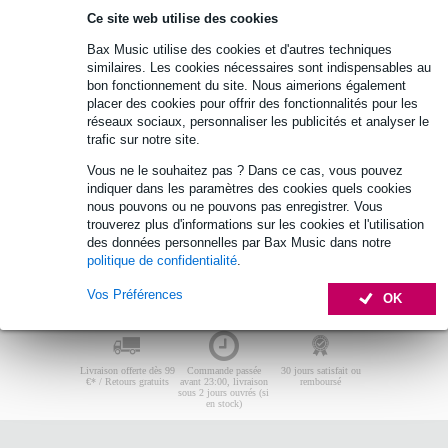
JB systems
Ce site web utilise des cookies
Aucun produit trouvé.
Bax Music utilise des cookies et d'autres techniques
similaires. Les cookies nécessaires sont indispensables au
Top 10
bon fonctionnement du site. Nous aimerions également
placer des cookies pour offrir des fonctionnalités pour les
réseaux sociaux, personnaliser les publicités et analyser le
Aucun produit trouvé.
trafic sur notre site.
Vous ne le souhaitez pas ? Dans ce cas, vous pouvez
indiquer dans les paramètres des cookies quels cookies
nous pouvons ou ne pouvons pas enregistrer. Vous
trouverez plus d'informations sur les cookies et l'utilisation
des données personnelles par Bax Music dans notre
politique de confidentialité
.
Vos Préférences
OK
Livraison offerte dès 99
Commande passée
30 jours satisfait ou
€* / Retours gratuits
avant 23:00, livraison
remboursé
sous 2 jours ouvrés (si
en stock)