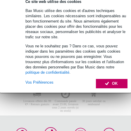
Ce site web utilise des cookies
Aucun produit trouvé.
Bax Music utilise des cookies et d'autres techniques
Top 10
Guide d'achat
similaires. Les cookies nécessaires sont indispensables au
bon fonctionnement du site. Nous aimerions également
placer des cookies pour offrir des fonctionnalités pour les
réseaux sociaux, personnaliser les publicités et analyser le
Aucun produit trouvé.
trafic sur notre site.
Vous ne le souhaitez pas ? Dans ce cas, vous pouvez
indiquer dans les paramètres des cookies quels cookies
nous pouvons ou ne pouvons pas enregistrer. Vous
trouverez plus d'informations sur les cookies et l'utilisation
des données personnelles par Bax Music dans notre
politique de confidentialité
.
Vos Préférences
OK
Livraison offerte dès 99
Commande passée
30 jours satisfait ou
€* / Retours gratuits
avant 23:00, livraison
remboursé
sous 2 jours ouvrés (si
en stock)