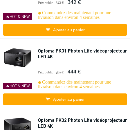
342 €
Prix public
643 €
Commandez dès maintenant pour une
🔥HOT & NEW
livraison dans environ 4 semaines
Ajouter au panier
Optoma PK31 Photon Life vidéoprojecteur
LED 4K
444 €
Prix public
901 €
Commandez dès maintenant pour une
🔥HOT & NEW
livraison dans environ 4 semaines
Ajouter au panier
Optoma PK32 Photon Life vidéoprojecteur
LED 4K