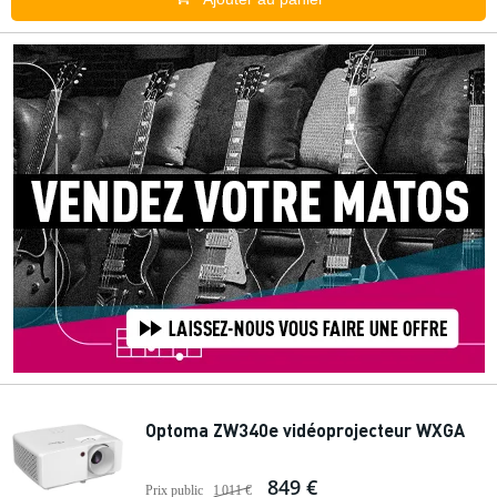
Optoma ZW340e vidéoprojecteur WXGA
849 €
Prix public
1 011 €