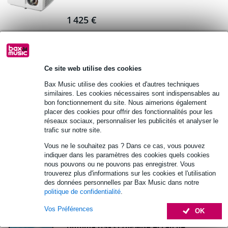
1 425 €
Commandez dès maintenant pour une
livraison dans environ 4 semaines
Ce site web utilise des cookies
Ajouter au panier
Bax Music utilise des cookies et d'autres techniques
similaires. Les cookies nécessaires sont indispensables au
bon fonctionnement du site. Nous aimerions également
Optoma DS-3100PMG+ écran de
placer des cookies pour offrir des fonctionnalités pour les
projection 4:3 100 pouces
réseaux sociaux, personnaliser les publicités et analyser le
trafic sur notre site.
279 €
Prix public
292 €
Vous ne le souhaitez pas ? Dans ce cas, vous pouvez
indiquer dans les paramètres des cookies quels cookies
Commandez dès maintenant pour une
nous pouvons ou ne pouvons pas enregistrer. Vous
livraison dans environ 4 semaines
trouverez plus d'informations sur les cookies et l'utilisation
des données personnelles par Bax Music dans notre
Ajouter au panier
politique de confidentialité
.
Vos Préférences
OK
Optoma DS-3120PMG+ écran de