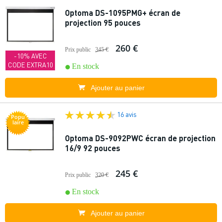
Optoma DS-1095PMG+ écran de
projection 95 pouces
260 €
Prix public
345 €
-10% AVEC
CODE EXTRA10
En stock
Ajouter au panier
16 avis
Popu
laire
Optoma DS-9092PWC écran de projection
16/9 92 pouces
245 €
Prix public
320 €
En stock
Ajouter au panier