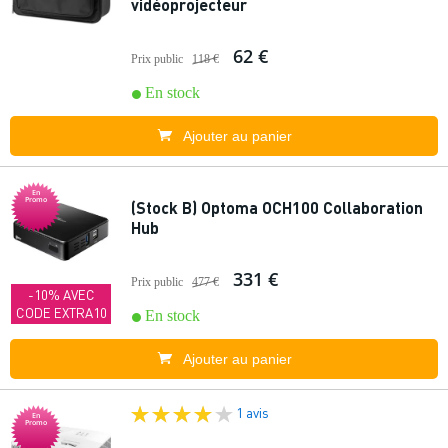
vidéoprojecteur
62 €
Prix public
118 €
En stock
Ajouter au panier
En
Promo
(Stock B) Optoma OCH100 Collaboration
Hub
331 €
Prix public
477 €
-10% AVEC
CODE EXTRA10
En stock
Ajouter au panier
1 avis
En
Promo