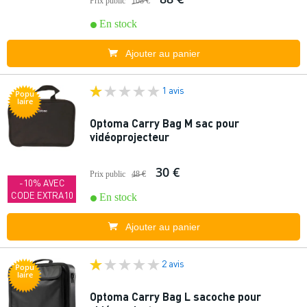
Prix public
108 €
En stock
Ajouter au panier
1 avis
Popu
laire
Optoma Carry Bag M sac pour
vidéoprojecteur
30 €
Prix public
48 €
-10% AVEC
CODE EXTRA10
En stock
Ajouter au panier
2 avis
Popu
laire
Optoma Carry Bag L sacoche pour