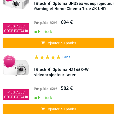
(Stock B) Optoma UHD35x vidéoprojecteur
Gaming et Home Cinéma True 4K UHD
694 €
Prix public
999 €
-10% AVEC
CODE EXTRA10
En stock
Ajouter au panier
1 avis
En
Promo
(Stock B) Optoma HZ146X-W
vidéoprojecteur laser
582 €
Prix public
629 €
-10% AVEC
CODE EXTRA10
En stock
Ajouter au panier