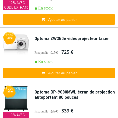
-10% AVEC
CODE EXTRA10
En stock
Ajouter au panier
Popu
Optoma ZW350e vidéoprojecteur laser
laire
725 €
Prix public
917 €
En stock
Ajouter au panier
Popu
Optoma DP-9080MWL écran de projection
laire
autoportant 80 pouces
339 €
Prix public
448 €
-10% AVEC