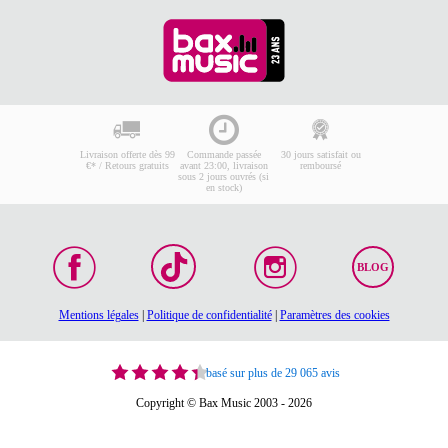
Livraison offerte dès 99
Commande passée
30 jours satisfait ou
€* / Retours gratuits
avant 23:00, livraison
remboursé
sous 2 jours ouvrés (si
en stock)
BLOG
Mentions légales
|
Politique de confidentialité
|
Paramètres des cookies
basé sur plus de 29 065 avis
Copyright © Bax Music 2003 - 2026