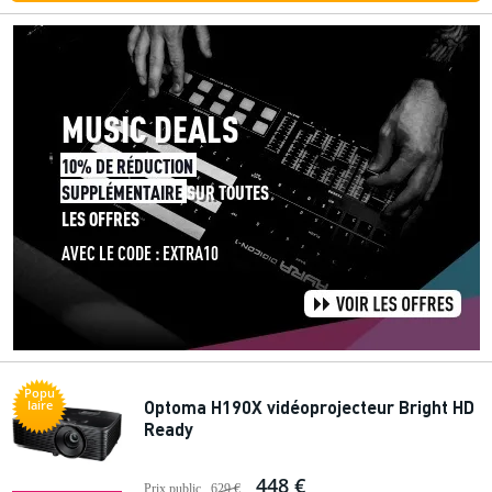
Popu
Optoma H190X vidéoprojecteur Bright HD
laire
Ready
448 €
Prix public
629 €