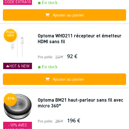
CODE EXTRA10
En stock
Ajouter au panier
Popu
Optoma WHD211 récepteur et émetteur
laire
HDMI sans fil
92 €
Prix public
112 €
🔥HOT & NEW
En stock
Ajouter au panier
-31%
Optoma BM21 haut-parleur sans fil avec
micro 360°
196 €
Prix public
285 €
-10% AVEC