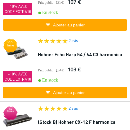
107 €
Prix public
171 €
-10% AVEC
CODE EXTRA10
En stock
Ajouter au panier
2 avis
Popu
laire
Hohner Echo Harp 54 / 64 CG harmonica
103 €
Prix public
157 €
-10% AVEC
CODE EXTRA10
En stock
Ajouter au panier
2 avis
En
Promo
(Stock B) Hohner CX-12 F harmonica