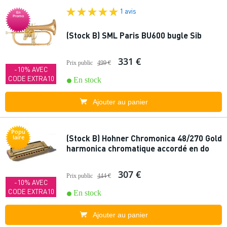
1 avis
En
Promo
(Stock B) SML Paris BU600 bugle Sib
331 €
Prix public
499 €
-10% AVEC
CODE EXTRA10
En stock
Ajouter au panier
Popu
(Stock B) Hohner Chromonica 48/270 Gold
laire
harmonica chromatique accordé en do
307 €
Prix public
444 €
-10% AVEC
CODE EXTRA10
En stock
Ajouter au panier