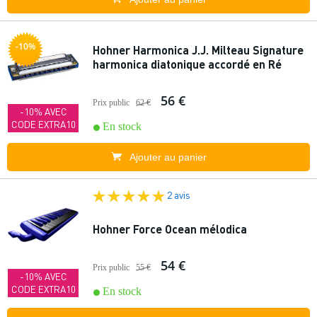
-10%
Hohner Harmonica J.J. Milteau Signature
harmonica diatonique accordé en Ré
56 €
Prix public
62 €
-10% AVEC
CODE EXTRA10
En stock
Ajouter au panier
2 avis
Hohner Force Ocean mélodica
54 €
Prix public
55 €
-10% AVEC
CODE EXTRA10
En stock