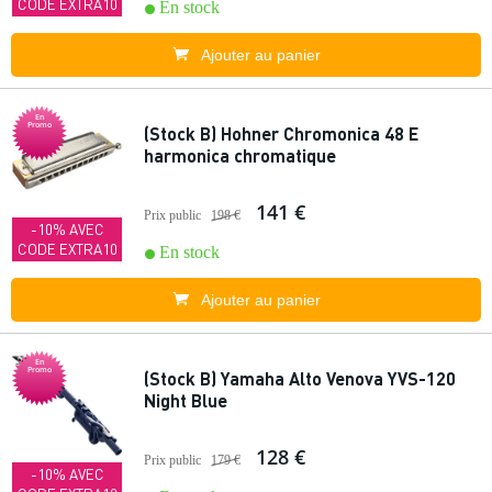
CODE EXTRA10
En stock
Ajouter au panier
En
Promo
(Stock B) Hohner Chromonica 48 E
harmonica chromatique
141 €
Prix public
198 €
-10% AVEC
CODE EXTRA10
En stock
Ajouter au panier
En
Promo
(Stock B) Yamaha Alto Venova YVS-120
Night Blue
128 €
Prix public
179 €
-10% AVEC