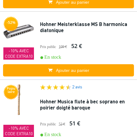
Ajouter au panier
-52%
Hohner Meisterklasse MS B harmonica
diatonique
52 €
Prix public
109 €
-10% AVEC
CODE EXTRA10
En stock
Ajouter au panier
2 avis
Popu
laire
Hohner Musica flute à bec soprano en
poirier doigté baroque
51 €
Prix public
52 €
-10% AVEC
CODE EXTRA10
En stock