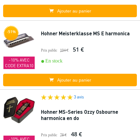
Ajouter au panier
-51%
Hohner Meisterklasse MS E harmonica
51 €
Prix public
104 €
-10% AVEC
En stock
CODE EXTRA10
Ajouter au panier
3 avis
Hohner MS-Series Ozzy Osbourne
harmonica en do
48 €
Prix public
78 €
-10% AVEC