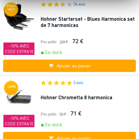
34 avis
Popu
laire
Hohner Starterset - Blues Harmonica set
de 7 harmonicas
72 €
Prix public
105 €
-10% AVEC
CODE EXTRA10
En stock
Ajouter au panier
3 avis
-24%
Hohner Chrometta 8 harmonica
71 €
Prix public
93 €
-10% AVEC
CODE EXTRA10
En stock
Ajouter au panier