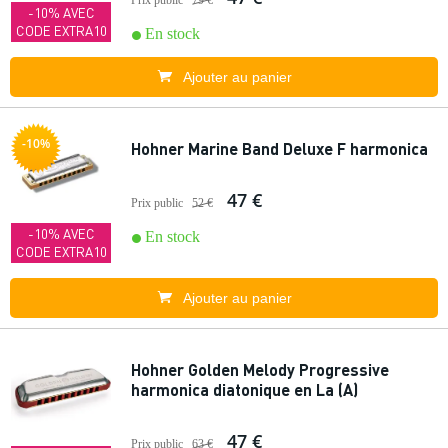
Prix public
79 €
-10% AVEC
CODE EXTRA10
En stock
Ajouter au panier
-10%
Hohner Marine Band Deluxe F harmonica
47 €
Prix public
52 €
-10% AVEC
En stock
CODE EXTRA10
Ajouter au panier
Hohner Golden Melody Progressive
harmonica diatonique en La (A)
47 €
Prix public
63 €