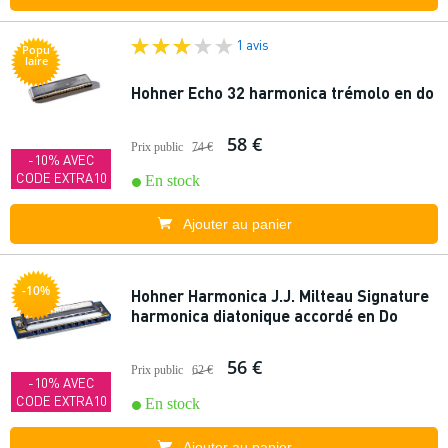
1 avis
Popu
laire
Hohner Echo 32 harmonica trémolo en do
58 €
Prix public
74 €
-10% AVEC
CODE EXTRA10
En stock
Ajouter au panier
-10%
Hohner Harmonica J.J. Milteau Signature
harmonica diatonique accordé en Do
56 €
Prix public
62 €
-10% AVEC
CODE EXTRA10
En stock
Ajouter au panier