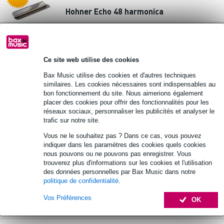
Hohner Echo 48 harmonica
73 €
Prix public
104 €
-10% AVEC
CODE EXTRA10
En stock
Ce site web utilise des cookies
Bax Music utilise des cookies et d'autres techniques
Ajouter au panier
similaires. Les cookies nécessaires sont indispensables au
bon fonctionnement du site. Nous aimerions également
placer des cookies pour offrir des fonctionnalités pour les
1 avis
réseaux sociaux, personnaliser les publicités et analyser le
trafic sur notre site.
Hohner AirBoard Rasta 32 mélodica avec
Vous ne le souhaitez pas ? Dans ce cas, vous pouvez
housse
indiquer dans les paramètres des cookies quels cookies
nous pouvons ou ne pouvons pas enregistrer. Vous
73 €
trouverez plus d'informations sur les cookies et l'utilisation
Prix public
89 €
-10% AVEC
des données personnelles par Bax Music dans notre
CODE EXTRA10
politique de confidentialité
.
En stock
Vos Préférences
OK
Ajouter au panier