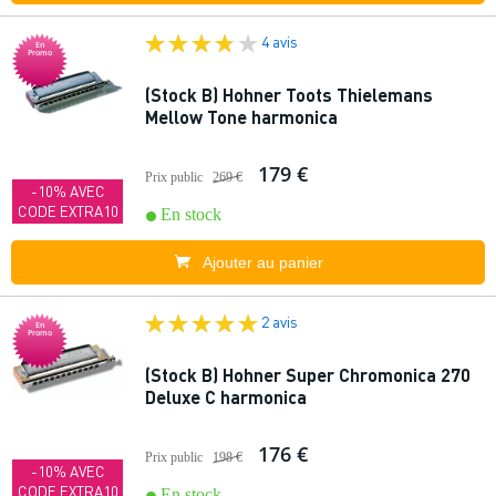
4 avis
En
Promo
(Stock B) Hohner Toots Thielemans
Mellow Tone harmonica
179 €
Prix public
269 €
-10% AVEC
CODE EXTRA10
En stock
Ajouter au panier
2 avis
En
Promo
(Stock B) Hohner Super Chromonica 270
Deluxe C harmonica
176 €
Prix public
198 €
-10% AVEC
CODE EXTRA10
En stock