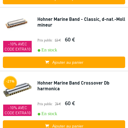
Hohner Marine Band - Classic, d-nat.-Moll
mineur
60 €
Prix public
63 €
-10% AVEC
CODE EXTRA10
En stock
Ajouter au panier
-21%
Hohner Marine Band Crossover Db
harmonica
60 €
Prix public
76 €
-10% AVEC
CODE EXTRA10
En stock
Ajouter au panier