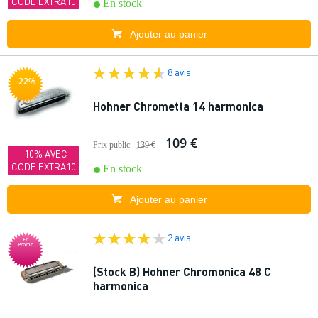
CODE EXTRA10
En stock
Ajouter au panier
8 avis
-22%
Hohner Chrometta 14 harmonica
109 €
Prix public
139 €
-10% AVEC
CODE EXTRA10
En stock
Ajouter au panier
2 avis
En
Promo
(Stock B) Hohner Chromonica 48 C
harmonica