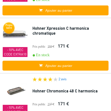
Ajouter au panier
Popu
Hohner Xpression C harmonica
laire
chromatique
171 €
Prix public
192 €
-10% AVEC
CODE EXTRA10
En stock
Ajouter au panier
2 avis
Hohner Chromonica 48 C harmonica
171 €
Prix public
237 €
-10% AVEC