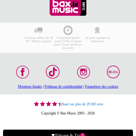
Livraison offerte dès 99
Commande passée
30 jours satisfait ou
€* / Retours gratuits
avant 23:00, livraison
remboursé
sous 2 jours ouvrés (si
en stock)
BLOG
Mentions légales
|
Politique de confidentialité
|
Paramètres des cookies
basé sur plus de 29 065 avis
Copyright © Bax Music 2003 - 2026
0
Filtrage & Tri