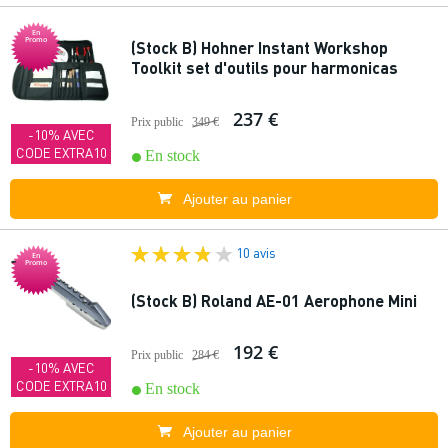
En
Promo
(Stock B) Hohner Instant Workshop
Toolkit set d'outils pour harmonicas
237 €
Prix public
349 €
-10% AVEC
CODE EXTRA10
En stock
Ajouter au panier
10 avis
En
Promo
(Stock B) Roland AE-01 Aerophone Mini
192 €
Prix public
284 €
-10% AVEC
CODE EXTRA10
En stock
Ajouter au panier