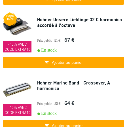
Popu
Hohner Unsere Lieblinge 32 C harmonica
laire
accordé à l'octave
67 €
Prix public
91 €
-10% AVEC
CODE EXTRA10
En stock
Ajouter au panier
Hohner Marine Band - Crossover, A
harmonica
64 €
Prix public
85 €
-10% AVEC
CODE EXTRA10
En stock
Ajouter au panier