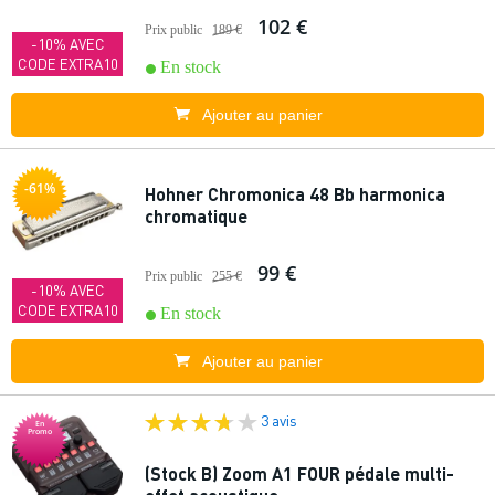
102 €
Prix public
189 €
-10% AVEC
CODE EXTRA10
En stock
Ajouter au panier
-61%
Hohner Chromonica 48 Bb harmonica
chromatique
99 €
Prix public
255 €
-10% AVEC
CODE EXTRA10
En stock
Ajouter au panier
3 avis
En
Promo
(Stock B) Zoom A1 FOUR pédale multi-