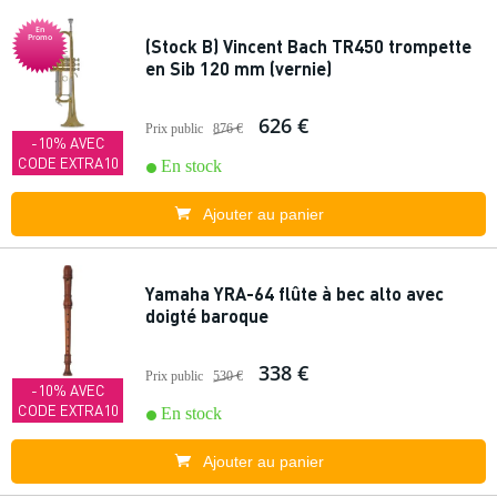
En
Promo
(Stock B) Vincent Bach TR450 trompette
en Sib 120 mm (vernie)
626 €
Prix public
876 €
-10% AVEC
CODE EXTRA10
En stock
Ajouter au panier
Yamaha YRA-64 flûte à bec alto avec
doigté baroque
338 €
Prix public
530 €
-10% AVEC
CODE EXTRA10
En stock
Ajouter au panier