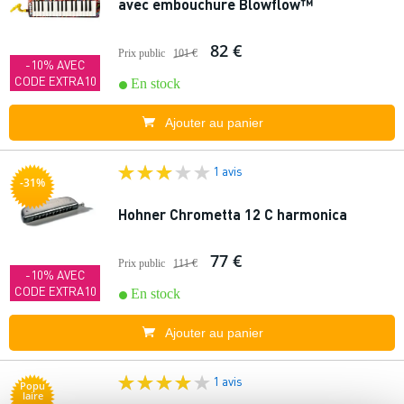
avec embouchure Blowflow™
82 €
Prix public
101 €
-10% AVEC
CODE EXTRA10
En stock
Ajouter au panier
1 avis
-31%
Hohner Chrometta 12 C harmonica
77 €
Prix public
111 €
-10% AVEC
CODE EXTRA10
En stock
Ajouter au panier
1 avis
Popu
laire