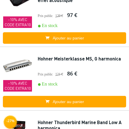
effet acoustique
97 €
Prix public
129 €
-10% AVEC
CODE EXTRA10
En stock
Ajouter au panier
Hohner Meisterklasse MS, G harmonica
86 €
Prix public
121 €
-10% AVEC
En stock
CODE EXTRA10
Ajouter au panier
-27%
Hohner Thunderbird Marine Band Low A
harmonica