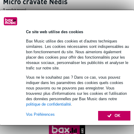
Micro cravate Nedis
1
produit trouvé.
Top 10
Guide d'achat
Ce site web utilise des cookies
Bax Music utilise des cookies et d'autres techniques
Nedis MICCJ100BK micro cravate mini-
similaires. Les cookies nécessaires sont indispensables au
jack 3,5 mm avec pince
bon fonctionnement du site. Nous aimerions également
placer des cookies pour offrir des fonctionnalités pour les
réseaux sociaux, personnaliser les publicités et analyser le
4,55 €
trafic sur notre site.
Prix public
10,20 €
Vous ne le souhaitez pas ? Dans ce cas, vous pouvez
En stock chez le fournisseur
indiquer dans les paramètres des cookies quels cookies
nous pouvons ou ne pouvons pas enregistrer. Vous
Ajouter au panier
trouverez plus d'informations sur les cookies et l'utilisation
des données personnelles par Bax Music dans notre
politique de confidentialité
.
Vos Préférences
OK