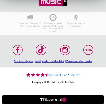
Livraison offerte dès 99
Commande passée
30 jours satisfait ou
€* / Retours gratuits
avant 23:00, livraison
remboursé
sous 2 jours ouvrés (si
en stock)
BLOG
Mentions légales
|
Politique de confidentialité
|
Paramètres des cookies
basé sur plus de 29 065 avis
Copyright © Bax Music 2003 - 2026
0
Filtrage & Tri