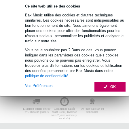
Grille haut-parleur HK Audio
Ce site web utilise des cookies
Aucun produit trouvé.
Bax Music utilise des cookies et d'autres techniques
similaires. Les cookies nécessaires sont indispensables au
Top 10
Guide d'achat
bon fonctionnement du site. Nous aimerions également
placer des cookies pour offrir des fonctionnalités pour les
réseaux sociaux, personnaliser les publicités et analyser le
trafic sur notre site.
Aucun produit trouvé.
Vous ne le souhaitez pas ? Dans ce cas, vous pouvez
indiquer dans les paramètres des cookies quels cookies
nous pouvons ou ne pouvons pas enregistrer. Vous
trouverez plus d'informations sur les cookies et l'utilisation
des données personnelles par Bax Music dans notre
politique de confidentialité
.
Vos Préférences
OK
Livraison offerte dès 99
Commande passée
30 jours satisfait ou
€* / Retours gratuits
avant 23:00, livraison
remboursé
sous 2 jours ouvrés (si
en stock)