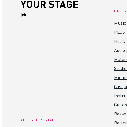
YOUR STAGE
CATÉG
Music 
PLUS
Hot &
Audio 
Materi
Studio
Micro
Casque
Instr
Guitar
Basse
ADRESSE POSTALE
Batter