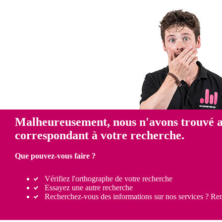
Malheureusement, nous n'avons trouvé 
correspondant à votre recherche.
Que pouvez-vous faire ?
Vérifiez l'orthographe de votre recherche
Essayez une autre recherche
Recherchez-vous des informations sur nos services ? Re