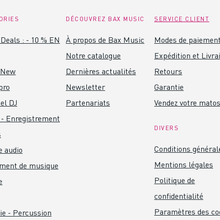
ORIES
DÉCOUVREZ BAX MUSIC
SERVICE CLIENT
Deals : - 10 % EN
À propos de Bax Music
Modes de paiemen
Notre catalogue
Expédition et Livra
 New
Dernières actualités
Retours
pro
Newsletter
Garantie
el DJ
Partenariats
Vendez votre mato
 - Enregistrement
DIVERS
s
Conditions général
 audio
Mentions légales
ument de musique
Politique de
e
confidentialité
Paramètres des co
ie - Percussion