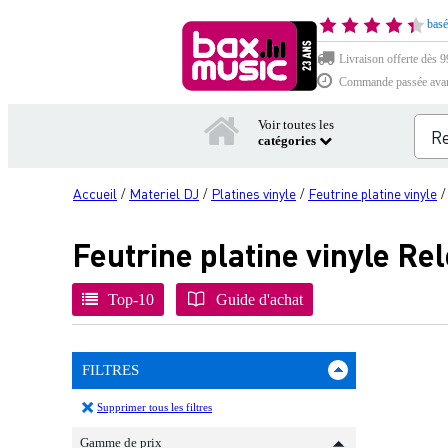
basé
Livraison offerte dès 99
Commande passée avant 
Voir toutes les
catégories
Accueil
Materiel DJ
Platines vinyle
Feutrine platine vinyle
/
/
/
Feutrine platine vinyle Re
Top-10
Guide d'achat
FILTRES
Supprimer tous les filtres
Gamme de prix