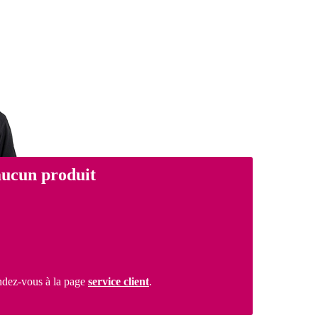
aucun produit
ndez-vous à la page
service client
.