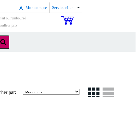
Mon compte
Service client
sfait ou remboursé
eilleur prix
cher par: