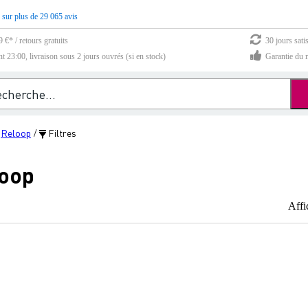
 sur plus de 29 065 avis
 €* / retours gratuits
30 jours sati
23:00, livraison sous 2 jours ouvrés (si en stock)
Garantie du m
Reloop
Filtres
/
/
loop
Affi