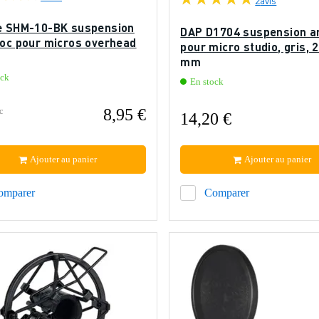
e SHM-10-BK suspension
DAP D1704 suspension a
hoc pour micros overhead
pour micro studio, gris, 
mm
ock
En stock
8,95 €
c
14,20 €
Ajouter au panier
Ajouter au panier
omparer
Comparer