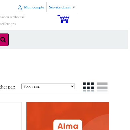
Mon compte
Service client
sfait ou remboursé
eilleur prix
cher par: