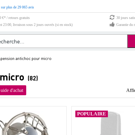
 sur plus de 29 065 avis
 €* / retours gratuits
30 jours sati
23:00, livraison sous 2 jours ouvrés (si en stock)
Garantie du m
pension antichoc pour micro
 micro
(82)
uide d'achat
Affi
POPULAIRE