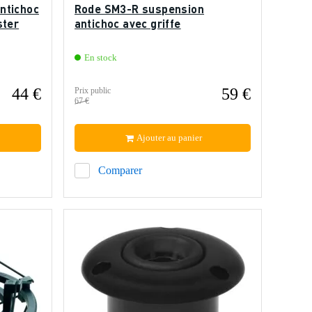
ntichoc
Rode SM3-R suspension
ster
antichoc avec griffe
En stock
44 €
59 €
Prix public
67 €
Ajouter au panier
Comparer