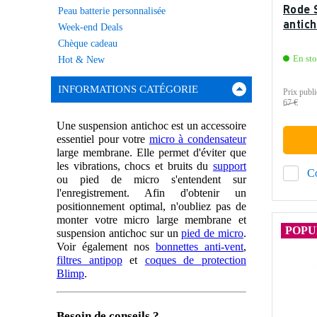
Rode 
Peau batterie personnalisée
antic
Week-end Deals
Chèque cadeau
En st
Hot & New
INFORMATIONS CATÉGORIE
Prix publi
67 €
Une suspension antichoc est un accessoire
essentiel pour votre
micro à condensateur
large membrane. Elle permet d'éviter que
les vibrations, chocs et bruits du
support
C
ou pied de micro s'entendent sur
l'enregistrement. Afin d'obtenir un
positionnement optimal, n'oubliez pas de
monter votre micro large membrane et
POPU
suspension antichoc sur un
pied de micro
.
Voir également nos
bonnettes anti-vent
,
filtres antipop
et
coques de protection
Blimp
.
Besoin de conseils ?