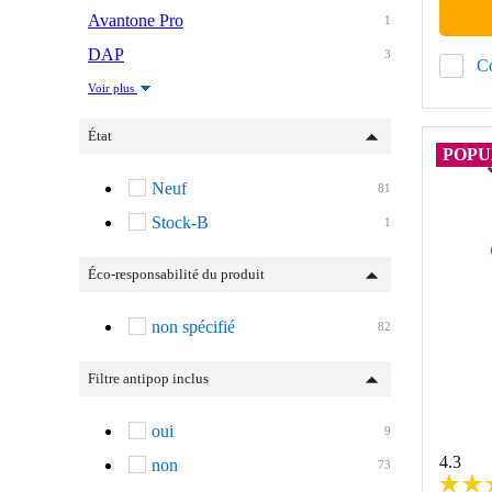
Avantone Pro
1
DAP
3
C
Voir plus
État
POPU
Neuf
81
Stock-B
1
Éco-responsabilité du produit
non spécifié
82
Filtre antipop inclus
oui
9
4.3
non
73