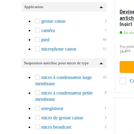
Application
Devin
antic
grosse caisse
3
(noir)
caméra
7
En st
pied
60
Prix publi
microphone canon
12
14,30 €
Suspension antichoc pour micro de type
micro à condensateur large
45
C
membrane
micro à condensateur petite
8
membrane
enregistreur
1
micro de grosse caisse
3
micro broadcast
2