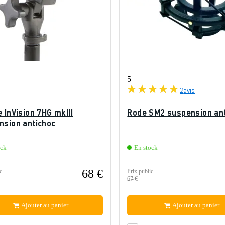
5
2
avis
 InVision 7HG mkIII
Rode SM2 suspension an
nsion antichoc
ock
En stock
68 €
c
Prix public
67 €
Ajouter au panier
Ajouter au panier