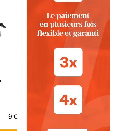
n
9 €