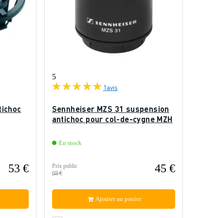
5
1
avis
tichoc
Sennheiser MZS 31 suspension
antichoc pour col-de-cygne MZH
En stock
53 €
45 €
Prix public
68 €
Ajouter au panier