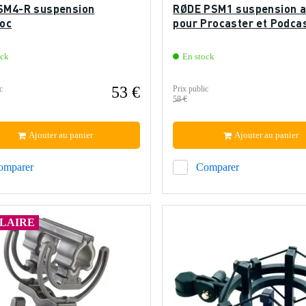
SM4-R suspension
RØDE PSM1 suspension a
hoc
pour Procaster et Podca
ock
En stock
53 €
c
Prix public
58 €
Ajouter au panier
Ajouter au panier
omparer
Comparer
LAIRE