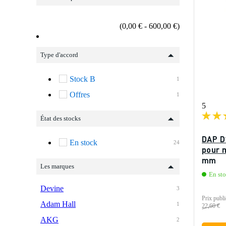
(0,00 € - 600,00 €)
Type d'accord
Stock B
1
Offres
1
5
État des stocks
DAP D
En stock
24
pour m
mm
Les marques
En st
Devine
3
Prix publi
Adam Hall
1
22,60 €
AKG
2