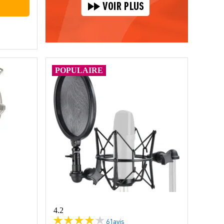
POPULAIRE
4.2
61
avis