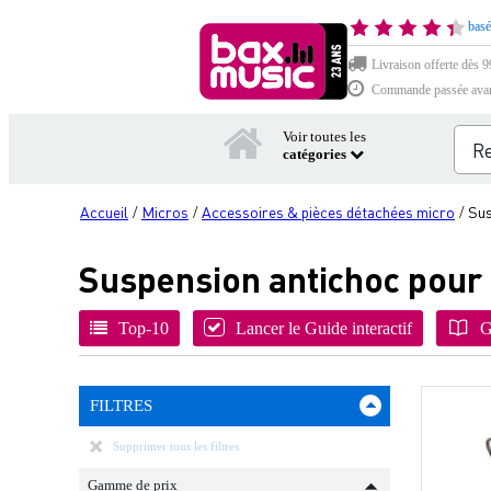
basé
Livraison offerte dès 99
Commande passée avant 
Voir toutes les
catégories
Accueil
Micros
Accessoires & pièces détachées micro
Sus
/
/
/
Suspension antichoc pour
Top-10
Lancer le Guide interactif
G
FILTRES
Supprimer tous les filtres
Gamme de prix