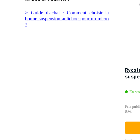
> Guide d'achat : Comment choisir la
bonne suspension antichoc pour un micro
?
Rycote
suspe
En st
Prix publi
93 €