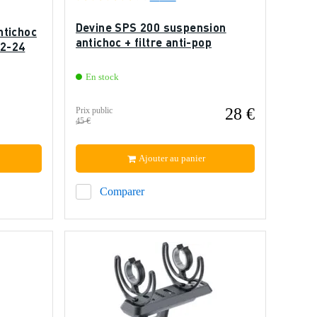
Devine SPS 200 suspension
ntichoc
antichoc + filtre anti-pop
22-24
En stock
28 €
Prix public
45 €
Ajouter au panier
Comparer