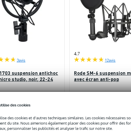
4.7
3
avis
12
avis
1703 suspension antichoc
Rode SM-6 suspension m
icro studio, noir, 22-24
avec écran anti-pop
ock
En stock
utilise des cookies
15,10 €
c
Prix public
77 €
ilise des cookies et d'autres techniques similaires. Les cookies nécessaires 
nt du site. Nous aimerions également placer des cookies pour offrir des fon
Ajouter au panier
Ajouter au panier
ux, personnaliser les publicités et analyser le trafic sur notre site.