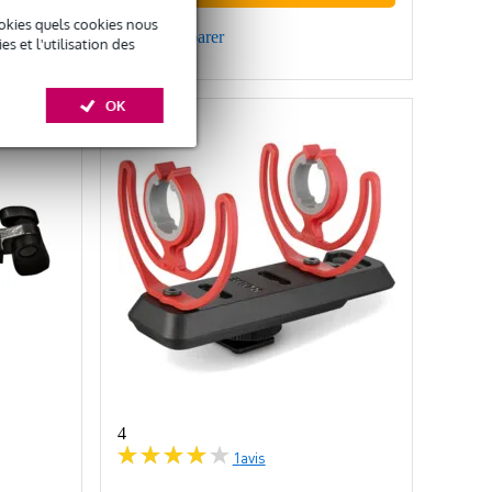
okies quels cookies nous
Comparer
 et l'utilisation des
OK
4
1
avis