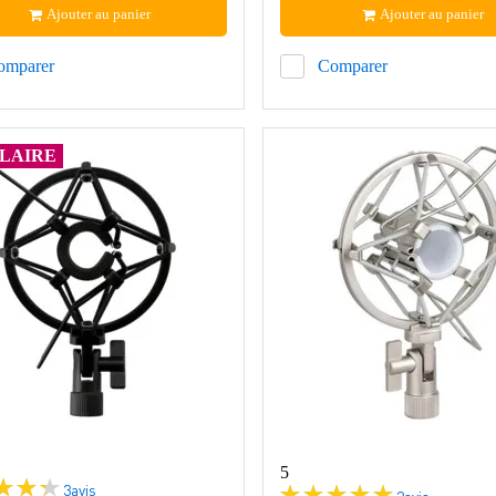
Ajouter au panier
Ajouter au panier
omparer
Comparer
LAIRE
5
3
avis
2
avis