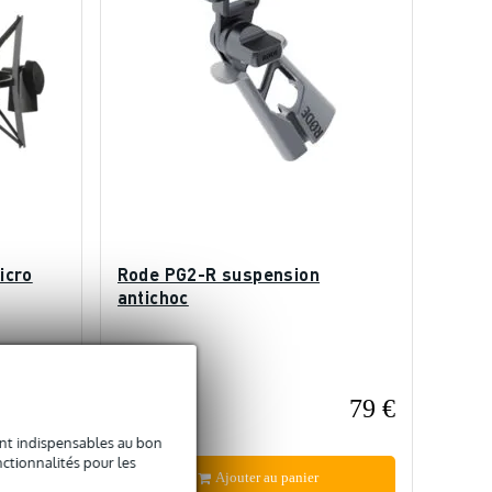
icro
Rode PG2-R suspension
antichoc
En stock
60 €
79 €
Prix public
96 €
sont indispensables au bon
ctionnalités pour les
Ajouter au panier