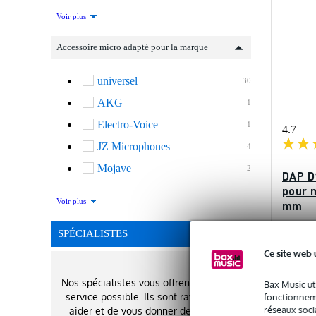
Voir plus
Accessoire micro adapté pour la marque
universel
30
AKG
1
Electro-Voice
1
4.7
JZ Microphones
4
Mojave
2
DAP D
pour m
Voir plus
mm
En st
SPÉCIALISTES
Ce site web 
Prix publi
24,10 €
Nos spécialistes vous offrent le meilleur
Bax Music ut
service possible. Ils sont ravis de vous
fonctionneme
réseaux socia
aider et de vous donner des conseils