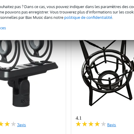
ouhaitez pas ? Dans ce cas, vous pouvez indiquer dans les paramètres des co
omparer
Comparer
e pouvons pas enregistrer. Vous trouverez plus d'informations sur les cookies
sonnelles par Bax Music dans notre
politique de confidentialité
.
nces
4.1
3
avis
8
avis