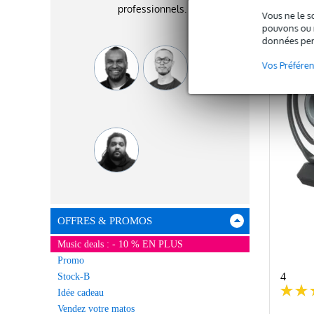
professionnels.
Vous ne le s
C
pouvons ou n
données per
Vos Préfére
OFFRES & PROMOS
Music deals : - 10 % EN PLUS
Promo
4
Stock-B
Idée cadeau
Vendez votre matos