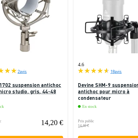
4.6
2
avis
18
avis
1702 suspension antichoc
Devine SHM-9 suspensio
icro studio, gris, 44-48
antichoc pour micro à
condensateur
ock
En stock
14,20 €
c
Prix public
14,40 €